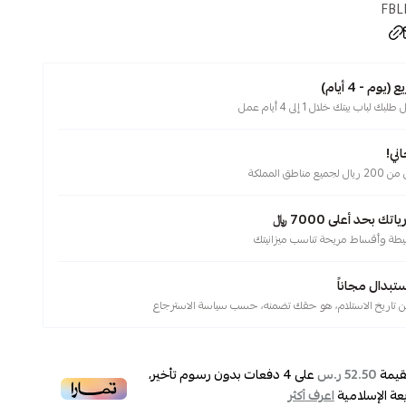
FBLI
م - 4 أيام)
لباب بيتك خلال 1 إلى 4 أيام عمل
ني!
ناطق المملكة
 بحد أعلى 7000 ﷼
يطة وأقساط مريحة تناسب ميزانيتك
ستبدال مجاناً
قيمة
على
4
دفعات بدون رسوم تأخير،
52.50 ر.س
عة الإسلامية
اعرف أكثر