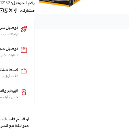
رقم الموديل:
12152
مشاركة:
توصيل سريع (يو
لراحتك.. نوصل طلبك 
توصيل مجا
للطلبات الأعلى من 200 ريال لجميع م
قسط مشترياتك
دفعة أولى بس
الإرجاع والا
خلال 7 أيام من تاريخ الاستلام، هو حقك تضمنه، حسب سياسة الاسترجاع
أو قسم فاتورتك ب
متوافقة مع الشري