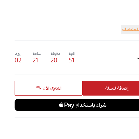
للمفضلة
ثانية
دقيقة
ساعة
يوم
:
02
21
20
49
إضافة للسلة
اشتري الآن