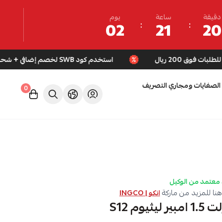
دقيقة
ساعة
يوم
02
21
20
استخدم كود SWB لخصم إضافي + شحن مجاني للطلبات فوق 200 ريال
الصفايات ومجاري التصريف
0
معتمد من الوكيل
نا للمزيد من ماركة
انكو | INGCO