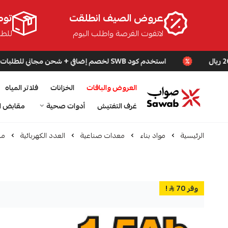
عروض الصيف انطلقت
توص
لاتفوت الفرصة واطلب اليوم
للطلبا
استخدم كود SWB لخصم إضافي + شحن مجاني للطلبات فوق 200 ريال
العروض والباقات
الخزانات
فلاتر المياه
صواب
غرف التفتيش
أدوات صحية
مقابض ا
الرئيسية
مواد بناء
معدات صناعية
العدد الكهربائية
مل
وفر 70
!