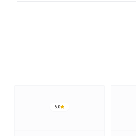
5.0
ج
ت