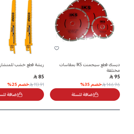
ديسك قطع سيجمنت IKS بمقاسات
ريشة قطع خشب للمنشار ا
مختلفة
85
95
خصم
35
%
خصم
25
%
113.91
146.96
إضافة للسلة
إضافة للس