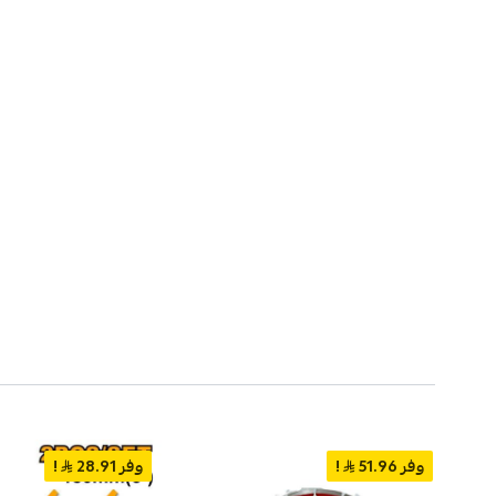
وفر 51.96
!
وفر 28.91
!