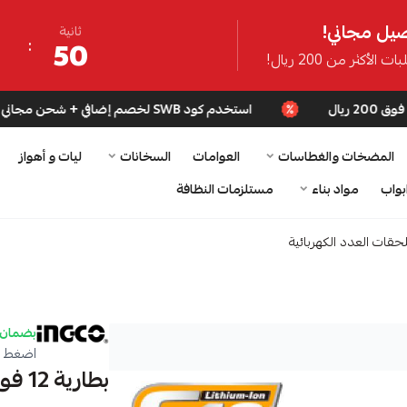
يل مجاني!
ثانية
49
ت الأكثر من 200 ريال!
استخدم كود SWB لخصم إضافي + شحن مجاني للطلبات فوق 200 ريال
المضخات والغطاسات
العوامات
السخانات
ليات و أهواز
بواب
مواد بناء
مستلزمات النظافة
حقات العدد الكهربائية
بضمان 
اضغط ه
بطارية 12 فولت 1.5 امبير ليثيوم S12