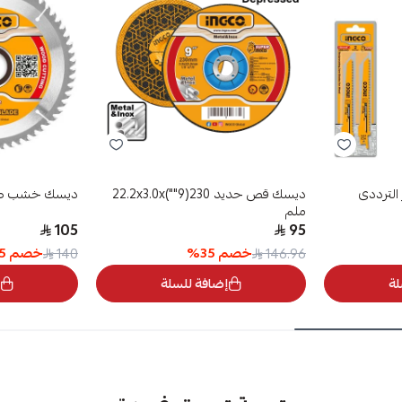
لترددى
ديسك قص حديد 230(9"")22.2x3.0x
ديسك خشب صناعى 7.25 
ملم
105
95
خصم
35
%
خصم
5
140
146.96
لة
إضافة للسلة