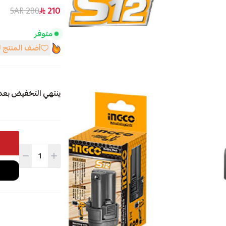
280 SAR
210
متوفر
أضف المنتج 
ينتهي التخفيض بعد