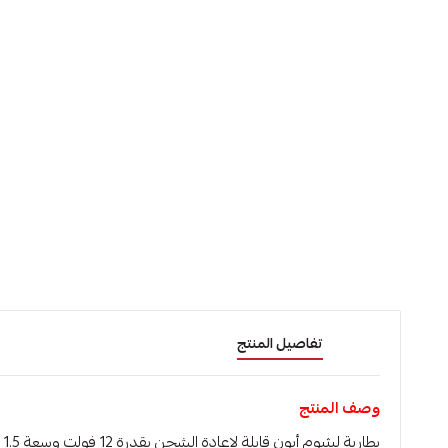
تفاصيل المنتج
وصف المنتج
بطارية ليثيوم أيون قابلة لإعادة الشحن بقدرة 12 فولت وسعة 1.5 أمبير/ساعة، مصممة لتوفير طاقة مستقرة لأدوات S12 المتعددة. توفر تشغيلًا موثوقًا وطويل الأمد مع تغليف آمن للحماية وسهولة التخزين.