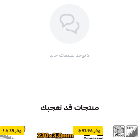
لا توجد تقييمات حاليا
منتجات قد تعجبك
وفر 51.96
!
وفر 35
!