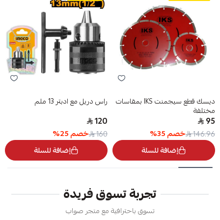
ديسك قطع سيجمنت IKS بمقاسات
راس دريل مع ادبتر 13 ملم
مختلفة
120
95
خصم
35
%
خصم
25
%
160
146.96
إضافة للسلة
إضافة للسلة
تجربة تسوق فريدة
تسوق باحترافية مع متجر صواب