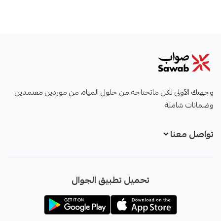
صواب
وجهتك الأولى لكل ماتحتاجه من حلول المياه، من موردين معتمدين
وضمانات شاملة
تواصل معنا
+966551051968
تحميل تطبيق الجوال
+966551051968
info@sawab.app