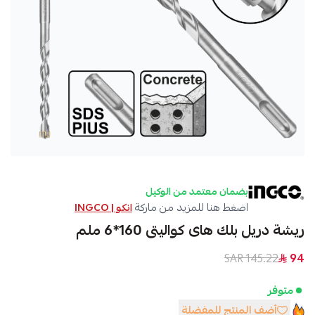
بضمان معتمد من الوكيل
اضغط هنا للمزيد من ماركة
انكو | INGCO
ريشة دريل بلك هاى كواليتى 160*6 ملم
145.22 SAR
94
متوفر
أضف المنتج للمفضلة