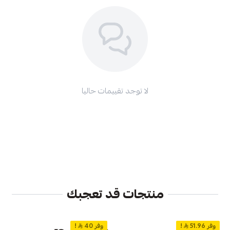
لا توجد تقييمات حاليا
منتجات قد تعجبك
وفر 51.96
!
وفر 40
!