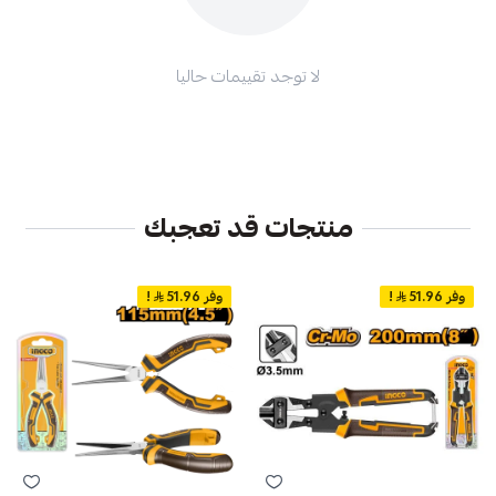
لا توجد تقييمات حاليا
منتجات قد تعجبك
وفر 51.96
!
وفر 51.96
!