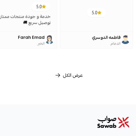
5.0
5.0
خدمة و جودة منتجات ممتازة
توصيل سريع 🚚
فاطمه الدوسري
Farah Emad
الدمام
الخبر
عرض الكل
صواب