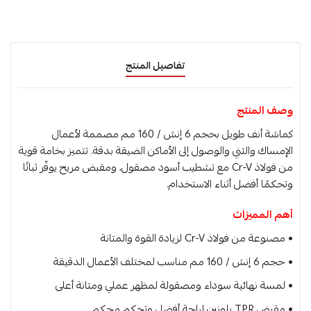
تفاصيل المنتج
وصف المنتج
كماشة أنف طويل بحجم 6 إنش / 160 مم مصممة لأعمال
الإمساك والثني والوصول إلى الأماكن الضيقة بدقة. تتميز بخامة قوية
من فولاذ Cr-V مع تشطيب أسود مصقول، ومقبض مريح يوفّر ثباتًا
وتحكمًا أفضل أثناء الاستخدام.
أهم المميزات
• مصنوعة من فولاذ Cr-V لزيادة القوة والمتانة
• حجم 6 إنش / 160 مم مناسب لمختلف الأعمال الدقيقة
• لمسة نهائية سوداء ومصقولة لمظهر عملي ومتانة أعلى
• مقبض TPR بلونين لراحة أفضل وتحكم محكم