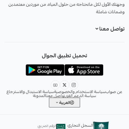
وجهتك الأولى لكل ماتحتاجه من حلول المياه، من موردين معتمدين
وضمانات شاملة
تواصل معنا
+966551051968
تحميل تطبيق الجوال
+966551051968
info@sawab.app
عن صواب
سياسة الاستخدام والخصوصية
سياسة الاستبدال والاسترجاع
سياسة الدعم الفني
تواصل معنا
المدونة
العربية
السجل التجاري
الرقم الضريبي