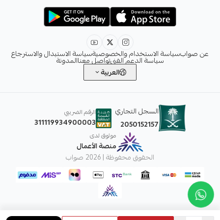
info@sawab.app
عن صواب
سياسة الاستخدام والخصوصية
سياسة الاستبدال والاسترجاع
سياسة الدعم الفني
تواصل معنا
المدونة
العربية
السجل التجاري
الرقم الضريبي
311119934900003
2050152157
موثوق لدى
منصة الأعمال
الحقوق محفوظة | 2026
صواب