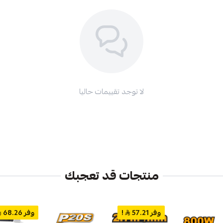
لا توجد تقييمات حاليا
منتجات قد تعجبك
وفر 57.21
!
وفر 68.26