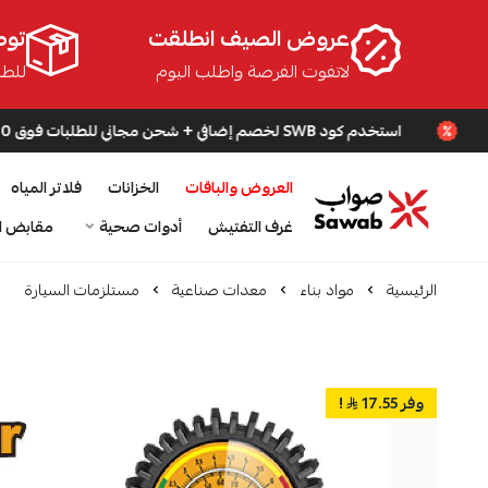
عروض الصيف انطلقت
توص
لاتفوت الفرصة واطلب اليوم
للطلبا
استخدم كود SWB لخصم إضافي + شحن مجاني للطلبات فوق 200 ريال
العروض والباقات
الخزانات
فلاتر المياه
صواب
غرف التفتيش
أدوات صحية
مقابض ا
الرئيسية
مواد بناء
معدات صناعية
مستلزمات السيارة
وفر 17.55
!