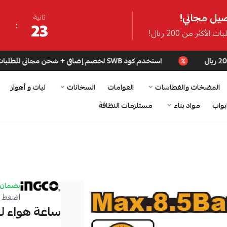
يل مجاني!
ثانية
22
ت الأكثر من 200 ريال!
استخدم كود SWB لخصم إضافي + شحن مجاني للطلبات فوق 200 ريال
المضخات والغطاسات
العوامات
السخانات
ليات و أهواز
بواب
مواد بناء
مستلزمات النظافة
بضمان 
اضغط ه
ساعة هواء لنفخ 