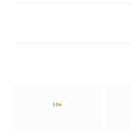
5.0
ج
ت