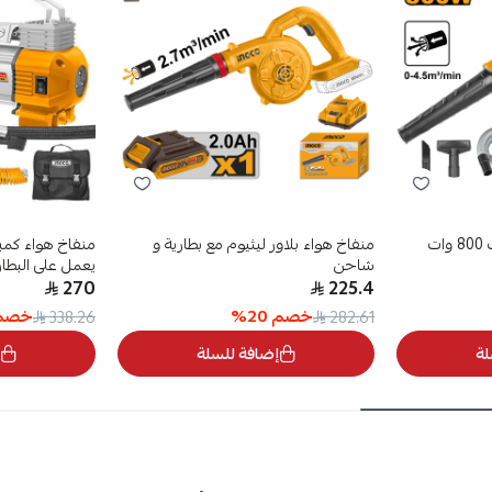
منفاخ هواء بلاور ليثيوم مع بطارية و
شاحن
يعمل على البطار
270
225.4
خصم
20
%
خصم
338.26
282.61
لة
إضافة للسلة