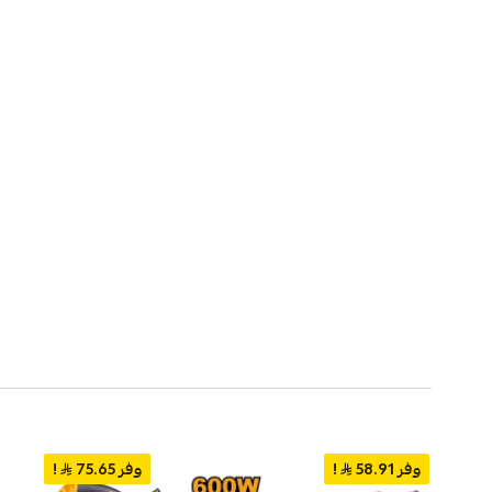
وفر 58.91
!
وفر 75.65
!