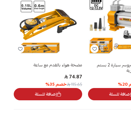
منفاخ هواء كمبروسر سيارة 2 بستم
مضخة هواء بالقدم مع ساعة
كيبل 
ية
1.32
74.87
20
%
خصم
35
%
1.74
115.65
إضافة للسلة
إضافة للسلة