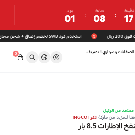
دقيقة
ساعة
يوم
01
08
17
استخدم كود SWB لخصم إضافي + شحن مجاني للطلبات فوق 200 ريال
الصفايات ومجاري التصريف
0
معتمد من الوكيل
نا للمزيد من ماركة
انكو | INGCO
الإطارات 8.5 بار