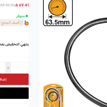
86.96 SAR
69.41
متوفر
أضف المنتج 
ينتهي التخفيض بعد
إضاف