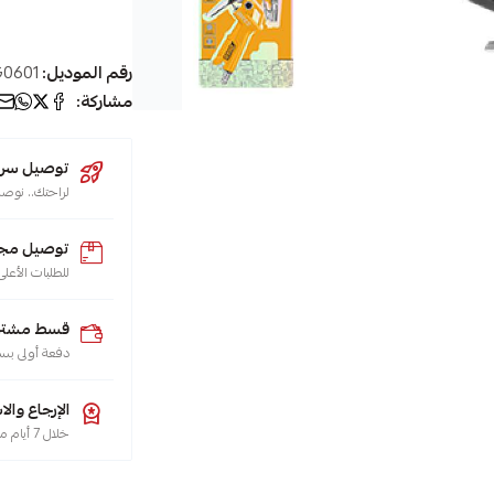
رقم الموديل:
0601
مشاركة:
توصيل سريع (يو
لراحتك.. نوصل طلبك 
توصيل مجا
للطلبات الأعلى من 200 ريال لجميع م
قسط مشترياتك
دفعة أولى بس
الإرجاع والا
خلال 7 أيام من تاريخ الاستلام، هو حقك تضمنه، حسب سياسة الاسترجاع