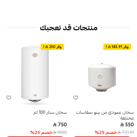
منتجات قد تعجبك
وفر 183.91
!
وفر 250
!
سخان عمودي من بينو بمقاسات
سخان ستار 100 لتر
مختلفة
750
550
خصم
25
%
خصم
25
%
1000
733.91