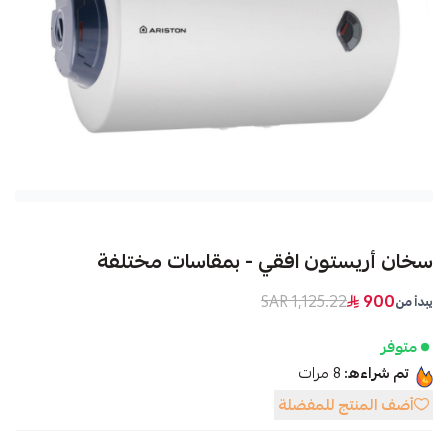
سخان أريستون افقي - بمقاسات مختلفة
1,125.22 SAR
900
يبدأ من
متوفر
تم شراءه:
8
مرات
أضف المنتج للمفضلة