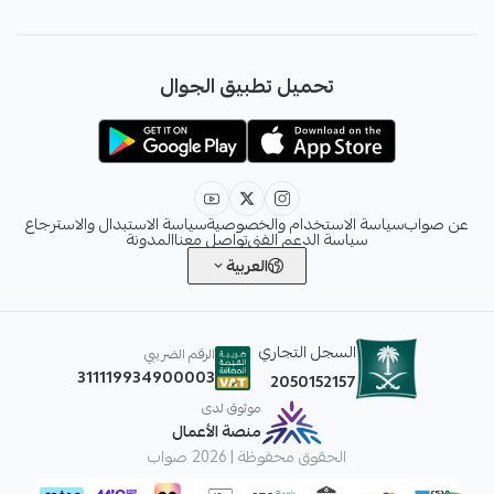
+966551051968
تحميل تطبيق الجوال
+966551051968
info@sawab.app
عن صواب
سياسة الاستخدام والخصوصية
سياسة الاستبدال والاسترجاع
سياسة الدعم الفني
تواصل معنا
المدونة
العربية
السجل التجاري
الرقم الضريبي
311119934900003
2050152157
موثوق لدى
منصة الأعمال
الحقوق محفوظة | 2026
صواب