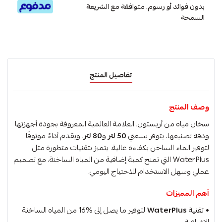
بدون فوائد أو رسوم. متوافقة مع الشريعة
السمحة
تفاصيل المنتج
وصف المنتج
سخان مياه من أريستون، العلامة العالمية المعروفة بجودة أجهزتها
ودقة تصنيعها، يتوفر بسعتي
50 لتر
و
80 لتر
، ويقدم أداءً موثوقًا
لتوفير الماء الساخن بكفاءة عالية. يتميز بتقنيات متطورة مثل
WaterPlus التي تمنح كمية إضافية من المياه الساخنة، مع تصميم
عملي وسهل الاستخدام للاحتياج اليومي.
أهم المميزات
• تقنية
WaterPlus
لتوفير ما يصل إلى ‎16%‎ من المياه الساخنة
الإضافية