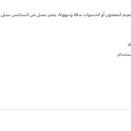
2.5 بوصة) مصمم لتطبيق وتنعيم المعجون أو الحشوات بدقة وسهولة. يتميز بنصل من الست
تخدام.