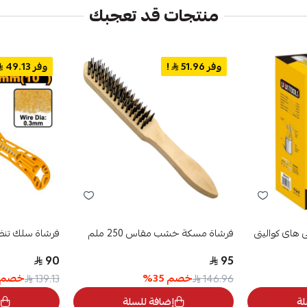
منتجات قد تعجبك
وفر 51.96
!
وفر 49.13
 بويا 1000 ملى هاى كواليتى
فرشاة مسكة خشب مقاس 250 ملم
فرشاة سلك تنظيف 10
90
95
خصم
35
%
خصم
139.13
146.96
لة
إضافة للسلة