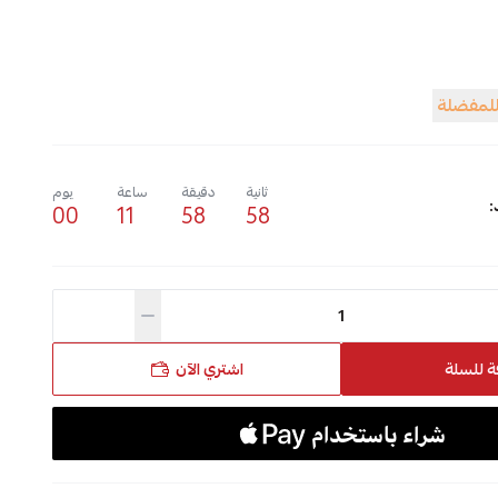
للمفضلة
ثانية
دقيقة
ساعة
يوم
:
00
11
58
57
ة للسلة
اشتري الآن