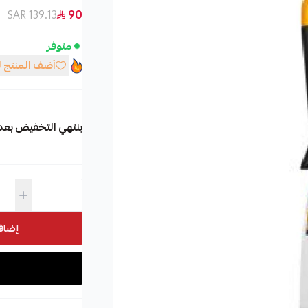
139.13 SAR
90
متوفر
أضف المنتج 
ينتهي التخفيض بعد
إضاف