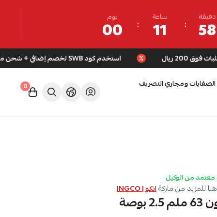
دقيقة
ساعة
يوم
00
11
58
استخدم كود SWB لخصم إضافي + شحن مجاني للطلبات فوق 200 ريال
الصفايات ومجاري التصريف
0
معتمد من الوكيل
نا للمزيد من ماركة
انكو | INGCO
 بوصة