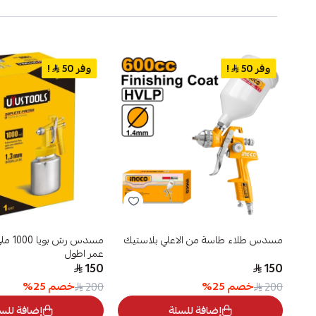
وفر 50
!
وفر 50
!
مسدس طلاء طاسة من الاعلي بلاستيك
مسدس رش
عمر اطول
150
150
خصم
25
%
خصم
25
%
200
200
إضافة للسلة
إضافة للس