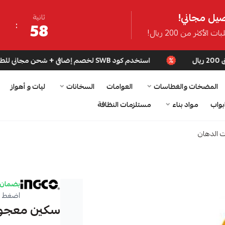
يل مجاني!
ثانية
57
ت الأكثر من 200 ريال!
استخدم كود SWB لخصم إضافي + شحن مجاني للطلبات فوق 200 ريال
المضخات والغطاسات
العوامات
السخانات
ليات و أهواز
بواب
مواد بناء
مستلزمات النظافة
ت الدهان
بضمان 
اضغط ه
سكين معجون 63 ملم 2.5