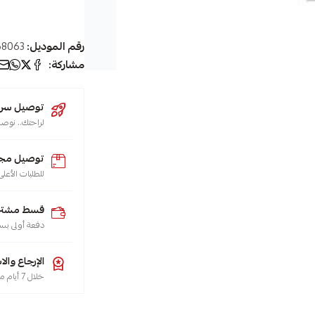
رقم الموديل:
8063
مشاركة:
توصيل سريع (يو
لراحتك.. نوصل طلبك 
توصيل مجا
للطلبات الأعلى من 200 ريال لجميع م
قسط مشترياتك
دفعة أولى بس
الإرجاع والا
خلال 7 أيام من تاريخ الاستلام، هو حقك تضمنه، حسب سياسة الاسترجاع