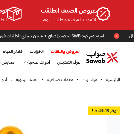
عروض الصيف انطلقت
توص
لاتفوت الفرصة واطلب اليوم
للطلبا
استخدم كود SWB لخصم إضافي + شحن مجاني للطلبات فوق 200 ريال
العروض والباقات
الخزانات
فلاتر المياه
صواب
غرف التفتيش
أدوات صحية
مقابض ا
الرئيسية
مواد بناء
معدات صناعية
العدد اليدوية
أدوا
وفر 49.13
!