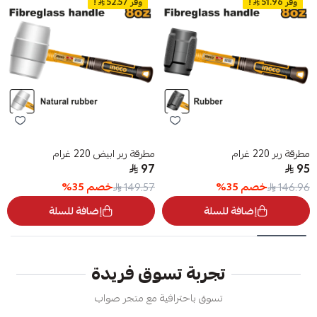
وفر 51.96
!
وفر 52.57
!
مطرقة ربر 220 غرام
مطرقة ربر ابيض 220 غرام
97
95
خصم
35
%
خصم
35
%
149.57
146.96
إضافة للسلة
إضافة للسلة
تجربة تسوق فريدة
تسوق باحترافية مع متجر صواب