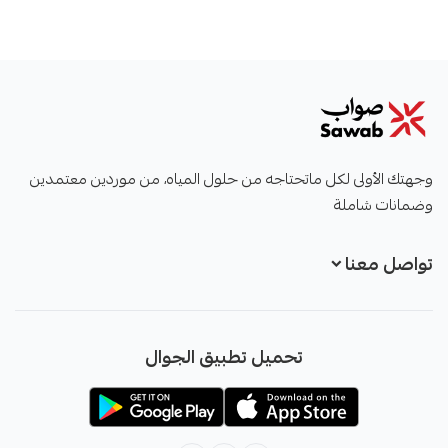
صواب
وجهتك الأولى لكل ماتحتاجه من حلول المياه، من موردين معتمدين
وضمانات شاملة
تواصل معنا
+966551051968
تحميل تطبيق الجوال
+966551051968
info@sawab.app