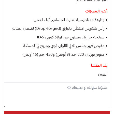
عاليًا أثناء الاستخدام.
أهم المميزات
• وظيفة مغناطيسية لتثبيت المسامير أثناء العمل
• رأس شاكوش مُشكَّل بالطرق (Drop-forged) لضمان المتانة
• معالجة حرارية، مصنوع من فولاذ كربوني 45#
• مقبض فيبر جلاس ثلاثي الألوان قوي ومريح في المسكة
• متوفر بوزنين: 220 جم (8 أونص) و450 جم (16 أونص)
بلد المنشأ
الصين