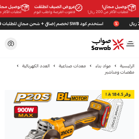
توصيل مجاني!
عروض الصيف انطلقت
توصيل مجاني!
للطلبات الأكثر من 200 ريال!
لاتفوت الفرصة واطلب اليوم
للطلبات الأكثر من 200 ريال
استخدم كود SWB لخصم إضافي + شحن مجاني للطلبات فوق 200 ريال
صواب
الرئيسية
مواد بناء
معدات صناعية
العدد الكهربائية
مقصات ومناشير
وفر 184.5
!