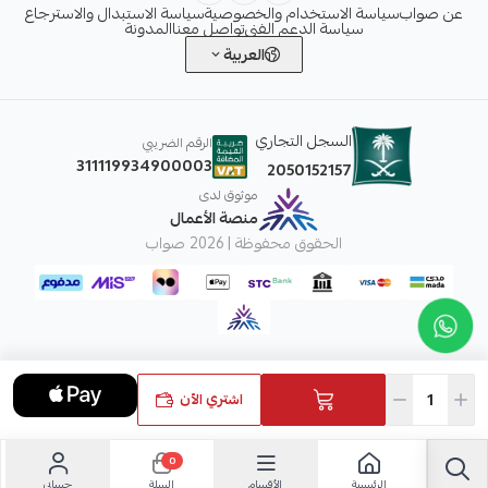
عن صواب
سياسة الاستخدام والخصوصية
سياسة الاستبدال والاسترجاع
سياسة الدعم الفني
تواصل معنا
المدونة
العربية
السجل التجاري
الرقم الضريبي
311119934900003
2050152157
موثوق لدى
منصة الأعمال
الحقوق محفوظة | 2026
صواب
اشتري الآن
0
الرئيسية
الأقسام
حسابي