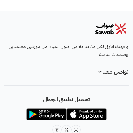
صواب
وجهتك الأولى لكل ماتحتاجه من حلول المياه، من موردين معتمدين
وضمانات شاملة
تواصل معنا
+966551051968
تحميل تطبيق الجوال
+966551051968
info@sawab.app