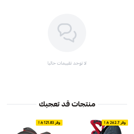
لا توجد تقييمات حاليا
منتجات قد تعجبك
وفر 262.7
!
وفر 121.83
!