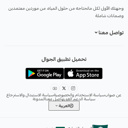
صواب
وجهتك الأولى لكل ماتحتاجه من حلول المياه، من موردين معتمدين
وضمانات شاملة
تواصل معنا
+966551051968
تحميل تطبيق الجوال
+966551051968
info@sawab.app
عن صواب
سياسة الاستخدام والخصوصية
سياسة الاستبدال والاسترجاع
سياسة الدعم الفني
تواصل معنا
المدونة
العربية