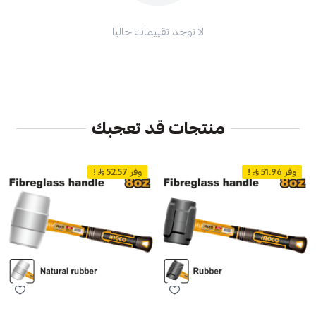
لا توجد تقييمات حاليا
منتجات قد تعجبك
وفر 51.96
!
وفر 52.57
!