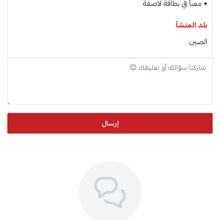
• معبأ في بطاقة لاصقة
بلد المنشأ
الصين
إرسال