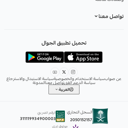
تواصل معنا
+966551051968
تحميل تطبيق الجوال
+966551051968
info@sawab.app
عن صواب
سياسة الاستخدام والخصوصية
سياسة الاستبدال والاسترجاع
سياسة الدعم الفني
تواصل معنا
المدونة
العربية
السجل التجاري
الرقم الضريبي
311119934900003
2050152157
موثوق لدى