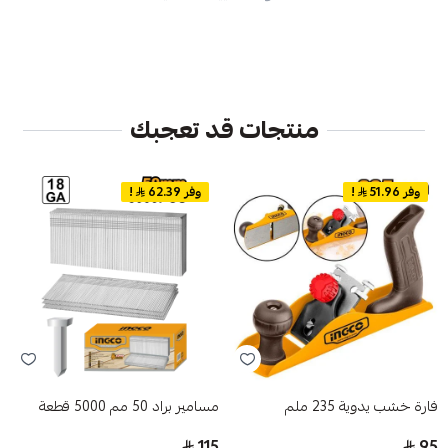
منتجات قد تعجبك
وفر 51.96
!
وفر 62.39
!
فارة خشب يدوية 235 ملم
مسامير براد 50 مم 5000 قطعة
115
95