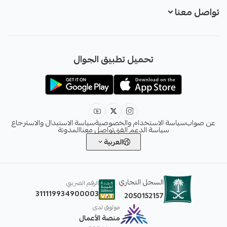
تواصل معنا
+966551051968
تحميل تطبيق الجوال
+966551051968
info@sawab.app
عن صواب
سياسة الاستخدام والخصوصية
سياسة الاستبدال والاسترجاع
سياسة الدعم الفني
تواصل معنا
المدونة
العربية
السجل التجاري
الرقم الضريبي
311119934900003
2050152157
موثوق لدى
منصة الأعمال