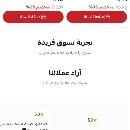
خصم
35
%
خصم
35
%
177.39
146.96
إضافة للسلة
إضافة للسلة
تجربة تسوق فريدة
تسوق باحترافية مع متجر صواب
آراء عملائنا
نتشرف بخدمة جميع عملائنا
5.0
5.0
خدمة و جودة منتجات ممتازة
توصيل سريع 🚚