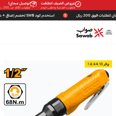
عروض الصيف انطلقت
توصيل مجاني!
لاتفوت الفرصة واطلب اليوم
للطلبات الأكثر من 200 ريال!
استخدم كود SWB لخصم إضافي + شحن مجاني للطلبات فوق 200 ريال
صواب
وفر 64.13
!