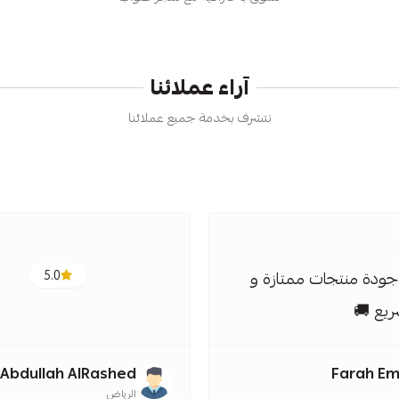
آراء عملائنا
نتشرف بخدمة جميع عملائنا
5.0
5.0
Abdullah AlRash
محمد باموسى
ياض
الجبيل