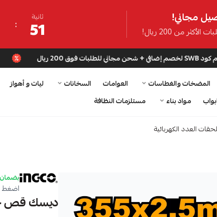
يل مجاني!
ثانية
50
ت الأكثر من 200 ريال!
استخدم كود SWB لخصم إضافي + شحن مجا
المضخات والغطاسات
العوامات
السخانات
ليات و أهواز
بواب
مواد بناء
مستلزمات النظافة
حقات العدد الكهربائية
بضمان 
اضغط ه
ديسك قص حديد 355(14"")5x