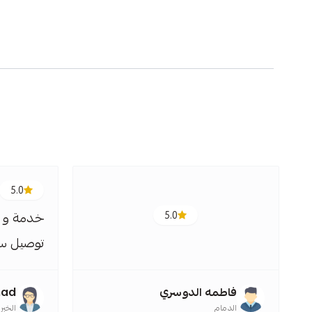
5.0
خدمة و جودة منتجات ممتازة و
توصيل سريع 🚚
ed
Farah Emad
الخبر
الر