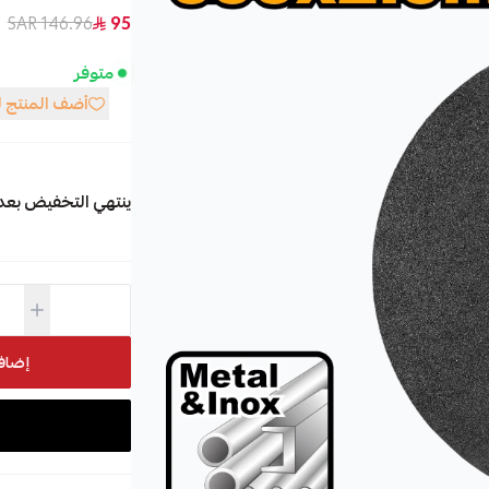
146.96 SAR
95
متوفر
أضف المنتج 
ينتهي التخفيض بعد
إضاف