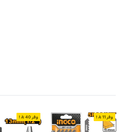
وفر 11
!
وفر 40
!