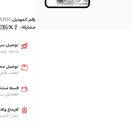
رقم الموديل:
53551
مشاركة:
توصيل سريع (يو
لراحتك.. نوصل طلبك 
توصيل مجا
للطلبات الأعلى من 200 ريال لجميع م
قسط مشترياتك
دفعة أولى بس
الإرجاع والا
خلال 7 أيام من تاريخ الاستلام، هو حقك تضمنه، حسب سياسة الاسترجاع