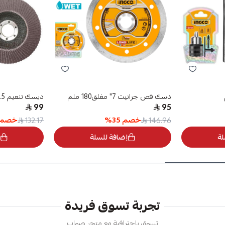
دسك قص جرانيت 7" مغلق180 ملم
ديسك تنعيم 4.5 بوصة 115 مللي p80
99
95
خصم
35
%
خصم
132.17
146.96
لة
إضافة للسلة
تجربة تسوق فريدة
تسوق باحترافية مع متجر صواب