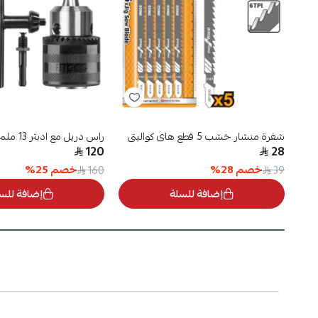
شفرة منشار خشب 5 قطع هاى كواليتى
راس دريل مع ادبتر 13 ملم
120
28
خصم
28
%
خصم
25
%
160
39
إضافة للسلة
إضافة للس