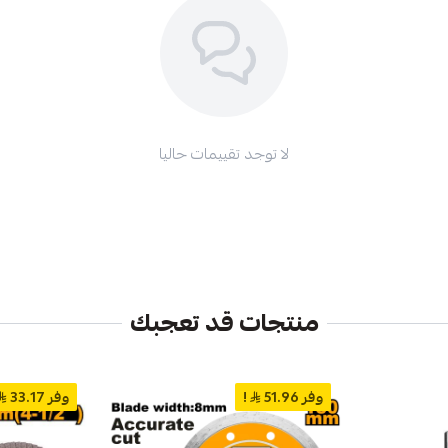
لا توجد تقييمات حاليا
منتجات قد تعجبك
وفر 51.96
!
وفر 33.17