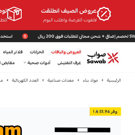
عروض الصيف انطلقت
توص
لاتفوت الفرصة واطلب اليوم
للطلبا
استخدم كود SWB لخصم إضافي + شحن مجاني للطلبات فوق 200 ريال
العروض والباقات
الخزانات
فلاتر المياه
صواب
غرف التفتيش
أدوات صحية
مقابض ا
الرئيسية
مواد بناء
معدات صناعية
العدد الكهربائية
مل
وفر 51.96
!