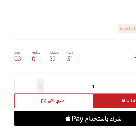
للمفضلة
ثانية
دقيقة
ساعة
يوم
:
03
01
32
50
ة للسلة
اشتري الآن