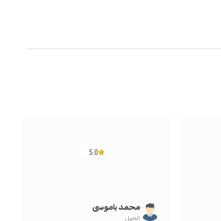
5.0
جودة وصلابة ومتانة .. قريبا لي
تجربة منتج آخر.. يستحق التةربة
أم أماسي
مكة المكرمة