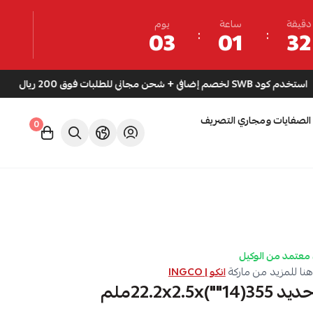
دقيقة
ساعة
يوم
03
01
32
ني للطلبات فوق 200 ريال
الصفايات ومجاري التصريف
0
معتمد من الوكيل
نا للمزيد من ماركة
انكو | INGCO
22.2x2.ملم