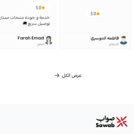
5.0
5.0
خدمة و جودة منتجات ممتازة
توصيل سريع 🚚
فاطمه الدوسري
Farah Emad
الدمام
الخبر
عرض الكل
صواب