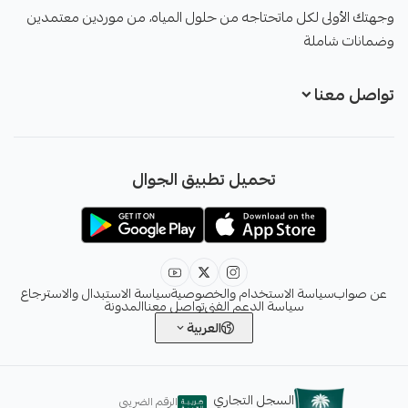
وجهتك الأولى لكل ماتحتاجه من حلول المياه، من موردين معتمدين
وضمانات شاملة
تواصل معنا
+966551051968
تحميل تطبيق الجوال
+966551051968
info@sawab.app
عن صواب
سياسة الاستخدام والخصوصية
سياسة الاستبدال والاسترجاع
سياسة الدعم الفني
تواصل معنا
المدونة
العربية
السجل التجاري
الرقم الضريبي