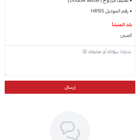
• تغليف مزدوج (Double Blister)
• رقم الموديل HR105
بلد المنشأ
الصين
إرسال