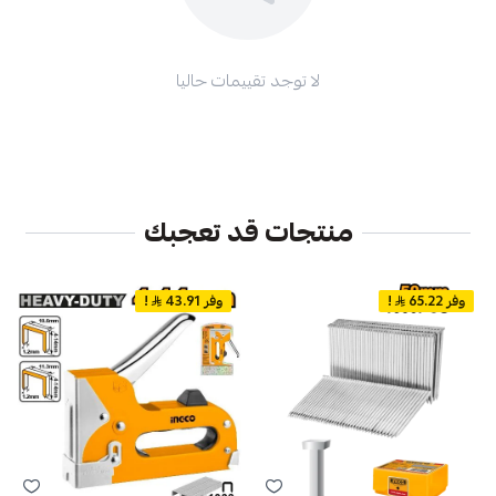
لا توجد تقييمات حاليا
منتجات قد تعجبك
وفر 65.22
!
وفر 43.91
!