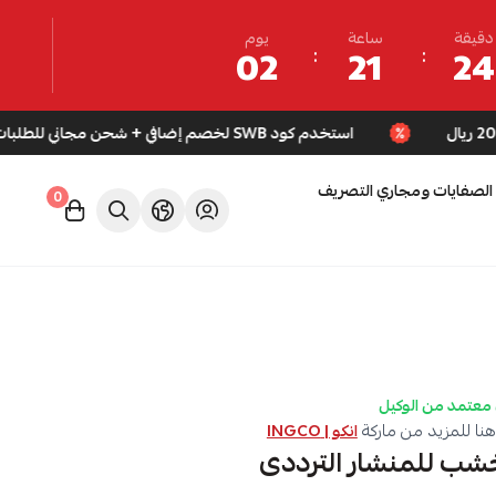
دقيقة
ساعة
يوم
02
21
24
استخدم كود SWB لخصم إضافي + شحن مجاني للطلبات فوق 200 ريال
الصفايات ومجاري التصريف
0
معتمد من الوكيل
نا للمزيد من ماركة
انكو | INGCO
ب للمنشار الترددى