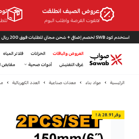
عروض الصيف انطلقت
توص
لاتفوت الفرصة واطلب اليوم
للطلبا
صم إضافي + شحن مجاني للطلبات فوق 200 ريال
العروض والباقات
الخزانات
فلاتر المياه
صواب
غرف التفتيش
أدوات صحية
مقابض ا
الرئيسية
مواد بناء
معدات صناعية
العدد الكهربائية
مل
وفر 28.91
!