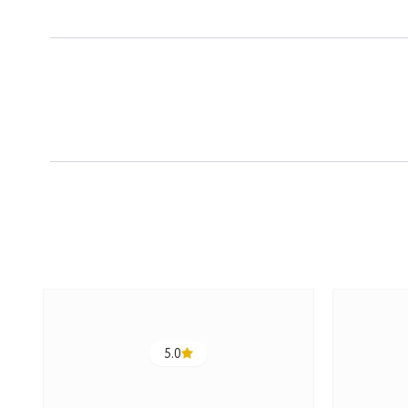
5.0
ج
ت