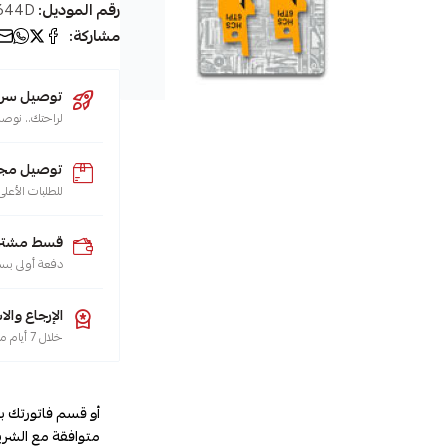
رقم الموديل:
644D
مشاركة:
توصيل سريع (يو
لراحتك.. نوصل طلبك 
توصيل مجا
للطلبات الأعلى من 200 ريال لجميع م
قسط مشترياتك
دفعة أولى بس
الإرجاع والا
خلال 7 أيام من تاريخ الاستلام، هو حقك تضمنه، حسب سياسة الاسترجاع
أو قسم فاتورتك ب
متوافقة مع الشري