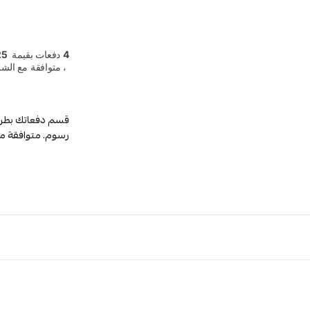
رسوم. متوافقة م