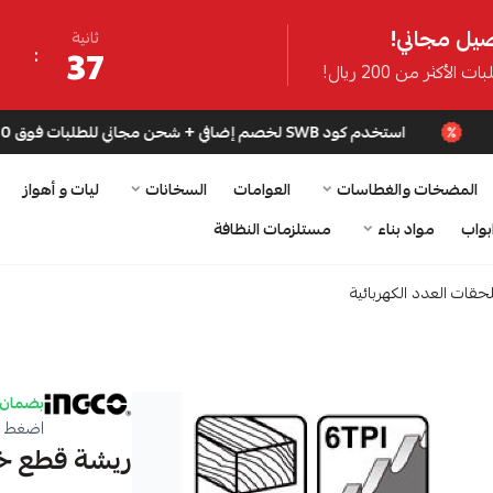
يل مجاني!
ثانية
36
ت الأكثر من 200 ريال!
استخدم كود SWB لخصم إضافي + شحن مجاني للطلبات فوق 200 ريال
المضخات والغطاسات
العوامات
السخانات
ليات و أهواز
بواب
مواد بناء
مستلزمات النظافة
حقات العدد الكهربائية
بضمان 
اضغط ه
ريشة قطع خش