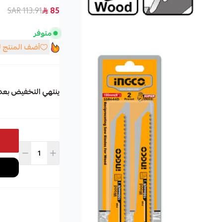
113.91 SAR
85
متوفر
أضف المنتج 
ينتهي التخفيض بعد