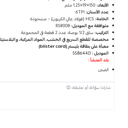
الأبعاد:
150×19×1.25 ملم
عدد الأسنان:
6TPI
الخامة:
HCS (فولاذ عالي الكربون) – مشحوذة
متوافقة مع الموديل:
RS8008
التركيب:
ساق 1/2 بوصة، عدد 2 قطعة في المجموعة
مخصصة للقطع السريع في الخشب، المواد المركبة، والبلاستيك (قطر 
معبأة على بطاقة بليستر (blister card)
الموديل :
SSB644D
بلد المنشأ :
الصين