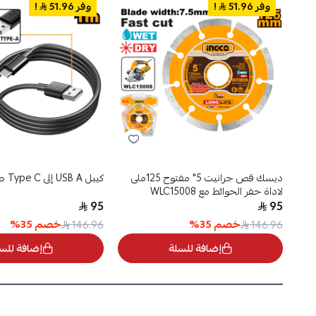
وفر 51.96
!
وفر 51.96
!
ديسك قص جرانيت 5" مفتوح 125ملى
كيبل USB A إلى Type C طوله 1 متر
لاداة حفر الحوائط مع WLC15008
95
95
خصم
35
%
خصم
35
%
146.96
146.96
إضافة للسلة
إضافة للس