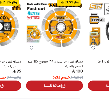
وفر 53.91
!
وفر 51.96
دسك قص جرانيت 4.5"" مفتوح 115 ملم
السعر بالحبة
السعر بالحبة
95
100
خصم
35
%
خص
146.96
153.91
لة
إضافة للسلة