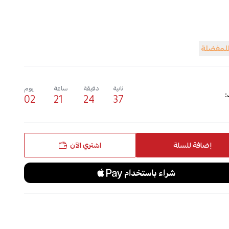
للمفضلة
ثانية
دقيقة
ساعة
يوم
:
02
21
24
36
إضافة للسلة
اشتري الآن