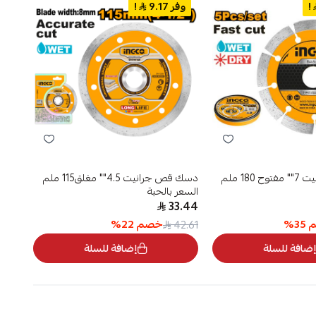
!
وفر 9.17
!
وفر
دسك قص جرانيت 7"" مفتوح 180 ملم
دسك قص جرانيت 4.5"" مغلق115 ملم
السعر بالحبة
السعر
98
33.44
م
35
%
خصم
22
%
151.3
42.61
إضافة للسلة
إضافة للسلة