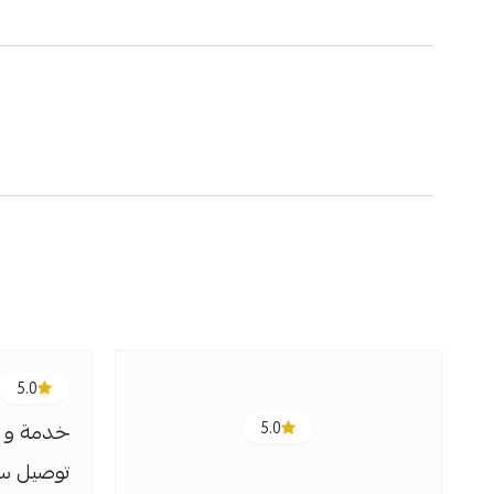
5.0
5.0
خدمة و ج
توصيل سر