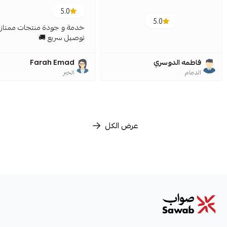
5.0
5.0
خدمة و جودة منتجات ممتازة
توصيل سريع 🚚
فاطمه الدوسري
Farah Emad
الدمام
الخبر
عرض الكل
صواب