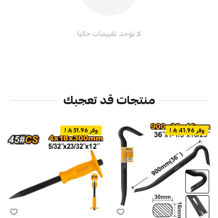
لا توجد تقييمات حاليا
منتجات قد تعجبك
وفر 41.96
!
وفر 51.96
!