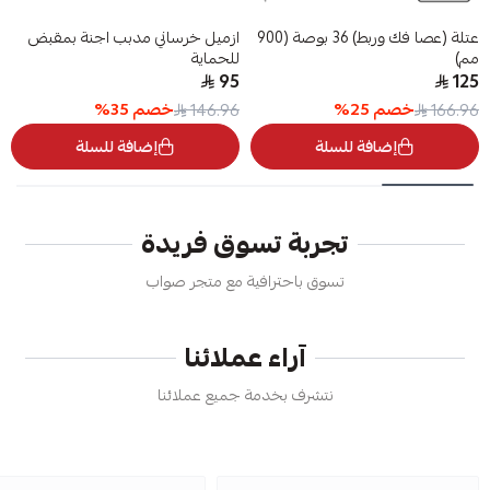
عتلة (عصا فك وربط) 36 بوصة (900
ازميل خرساني مدبب اجنة بمقبض
مم)
للحماية
95
125
خصم
25
%
خصم
35
%
146.96
166.96
إضافة للسلة
إضافة للسلة
تجربة تسوق فريدة
تسوق باحترافية مع متجر صواب
آراء عملائنا
نتشرف بخدمة جميع عملائنا