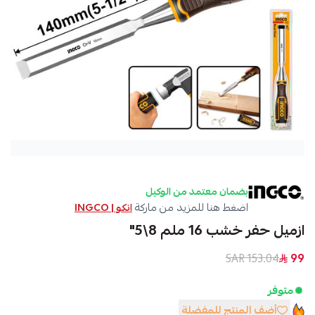
بضمان معتمد من الوكيل
اضغط هنا للمزيد من ماركة
انكو | INGCO
ازميل حفر خشب 16 ملم 8\5"
153.04 SAR
99
متوفر
أضف المنتج للمفضلة