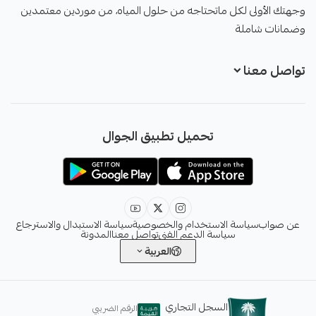
وجهتك الأولى لكل ماتحتاجه من حلول المياه، من موردين معتمدين
وضمانات شاملة
تواصل معنا
+966551051968
تحميل تطبيق الجوال
+966551051968
info@sawab.app
عن صواب
سياسة الاستخدام والخصوصية
سياسة الاستبدال والاسترجاع
سياسة الدعم الفني
تواصل معنا
المدونة
العربية
السجل التجاري
الرقم الضريبي