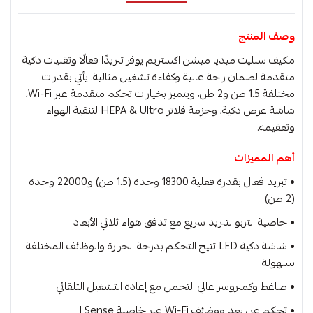
وصف المنتج
مكيف سبليت ميديا ميشن اكستريم يوفر تبريدًا فعالًا وتقنيات ذكية
متقدمة لضمان راحة عالية وكفاءة تشغيل مثالية. يأتي بقدرات
مختلفة 1.5 طن و2 طن، ويتميز بخيارات تحكم متقدمة عبر Wi-Fi،
شاشة عرض ذكية، وحزمة فلاتر HEPA & Ultra لتنقية الهواء
وتعقيمه.
أهم المميزات
• تبريد فعال بقدرة فعلية 18300 وحدة (1.5 طن) و22000 وحدة
(2 طن)
• خاصية التربو لتبريد سريع مع تدفق هواء ثلاثي الأبعاد
• شاشة ذكية LED تتيح التحكم بدرجة الحرارة والوظائف المختلفة
بسهولة
• ضاغط وكمبروسر عالي التحمل مع إعادة التشغيل التلقائي
• تحكم عن بعد ووظائف Wi-Fi عبر خاصية I Sense