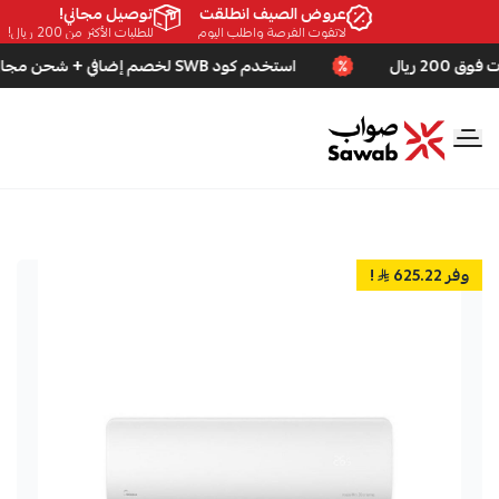
عروض الصيف انطلقت
توصيل مجاني!
لاتفوت الفرصة واطلب اليوم
للطلبات الأكثر من 200 ريال!
استخدم كود SWB لخصم إضافي + شحن مجاني للطلبات فوق 200 ريال
صواب
وفر 625.22
!