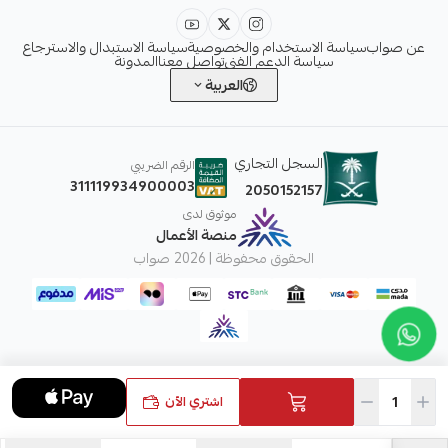
عن صواب
سياسة الاستخدام والخصوصية
سياسة الاستبدال والاسترجاع
سياسة الدعم الفني
تواصل معنا
المدونة
العربية
السجل التجاري
الرقم الضريبي
311119934900003
2050152157
موثوق لدى
منصة الأعمال
الحقوق محفوظة | 2026
صواب
اشتري الآن