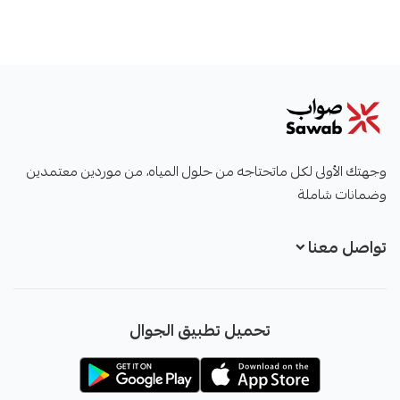
صواب
وجهتك الأولى لكل ماتحتاجه من حلول المياه، من موردين معتمدين
وضمانات شاملة
تواصل معنا
+966551051968
تحميل تطبيق الجوال
+966551051968
info@sawab.app