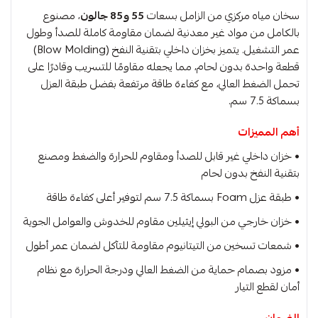
سخان مياه مركزي من الزامل بسعات
55 و85 جالون
، مصنوع
بالكامل من مواد غير معدنية لضمان مقاومة كاملة للصدأ وطول
عمر التشغيل. يتميز بخزان داخلي بتقنية النفخ (Blow Molding)
قطعة واحدة بدون لحام، مما يجعله مقاومًا للتسريب وقادرًا على
تحمل الضغط العالي، مع كفاءة طاقة مرتفعة بفضل طبقة العزل
بسماكة ‎7.5‎ سم.
أهم المميزات
• خزان داخلي غير قابل للصدأ ومقاوم للحرارة والضغط ومصنع
بتقنية النفخ بدون لحام
• طبقة عزل Foam بسماكة ‎7.5‎ سم لتوفير أعلى كفاءة طاقة
• خزان خارجي من البولي إيثيلين مقاوم للخدوش والعوامل الجوية
• شمعات تسخين من التيتانيوم مقاومة للتآكل لضمان عمر أطول
• مزود بصمام حماية من الضغط العالي ودرجة الحرارة مع نظام
أمان لقطع التيار
الضمان