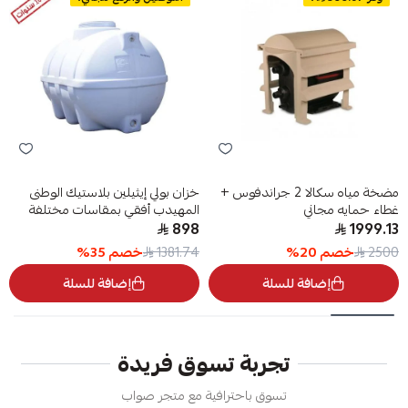
مضخة مياه سكالا 2 جراندفوس +
خزان بولي إيثيلين بلاستيك الوطنى
غطاء حمايه مجاني
المهيدب أفقي بمقاسات مختلفة
898
1999.13
خصم
20
%
خصم
35
%
1381.74
2500
إضافة للسلة
إضافة للسلة
تجربة تسوق فريدة
تسوق باحترافية مع متجر صواب