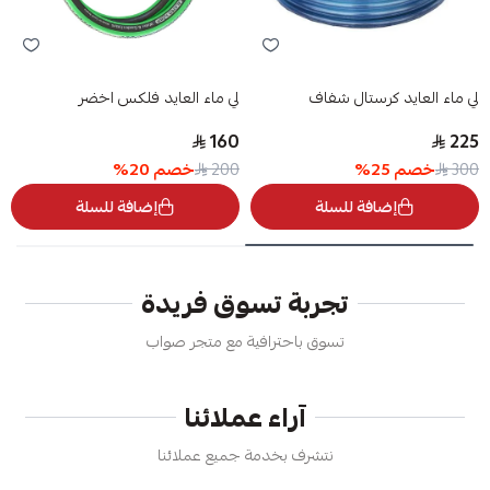
لي ماء العايد كرستال شفاف
لي ماء العايد فلكس اخضر
160
225
خصم
25
%
خصم
20
%
200
300
إضافة للسلة
إضافة للسلة
تجربة تسوق فريدة
تسوق باحترافية مع متجر صواب
آراء عملائنا
نتشرف بخدمة جميع عملائنا