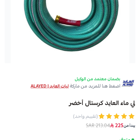
بضمان معتمد من الوكيل
اضغط هنا للمزيد من ماركة
ليات العايد | ALAYED
لي ماء العايد كرستال أخضر
(تقييم واحد)
213.04 SAR
225
يبدأ من
متوفر