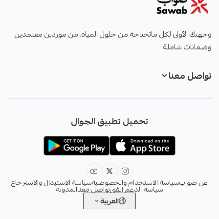
صواب
وجهتك الأولى لكل ماتحتاجه من حلول المياه، من موردين معتمدين
وضمانات شاملة
تواصل معنا
+966551051968
تحميل تطبيق الجوال
+966551051968
info@sawab.app
عن صواب
سياسة الاستخدام والخصوصية
سياسة الاستبدال والاسترجاع
سياسة الدعم الفني
تواصل معنا
المدونة
العربية