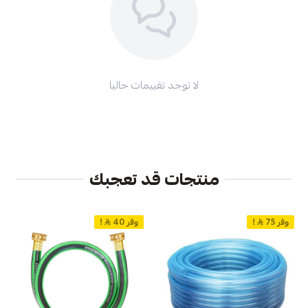
لا توجد تقييمات حاليا
منتجات قد تعجبك
وفر 75
!
وفر 40
!