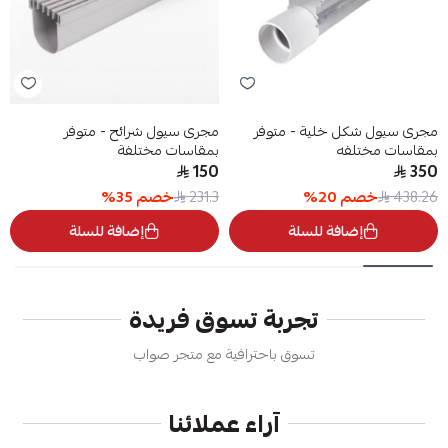
مجرى سيول شكل خلية - متوفر
مجرى سيول شرائح - متوفر
بمقاسات مختلفه
بمقاسات مختلفة
150
350
خصم
20
%
خصم
35
%
231.3
438.26
إضافة للسلة
إضافة للسلة
تجربة تسوق فريدة
تسوق باحترافية مع متجر صواب
آراء عملائنا