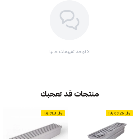
لا توجد تقييمات حاليا
منتجات قد تعجبك
وفر 88.26
!
وفر 81.3
!