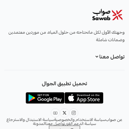
صواب
وجهتك الأولى لكل ماتحتاجه من حلول المياه، من موردين معتمدين
وضمانات شاملة
تواصل معنا
+966551051968
تحميل تطبيق الجوال
+966551051968
info@sawab.app
عن صواب
سياسة الاستخدام والخصوصية
سياسة الاستبدال والاسترجاع
سياسة الدعم الفني
تواصل معنا
المدونة