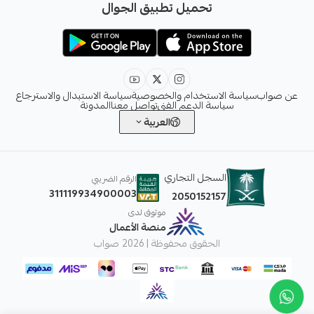
تحميل تطبيق الجوال
+966551051968
info@sawab.app
عن صواب
سياسة الاستخدام والخصوصية
سياسة الاستبدال والاسترجاع
سياسة الدعم الفني
تواصل معنا
المدونة
العربية
السجل التجاري
الرقم الضريبي
311119934900003
2050152157
موثوق لدى
منصة الأعمال
الحقوق محفوظة | 2026
صواب