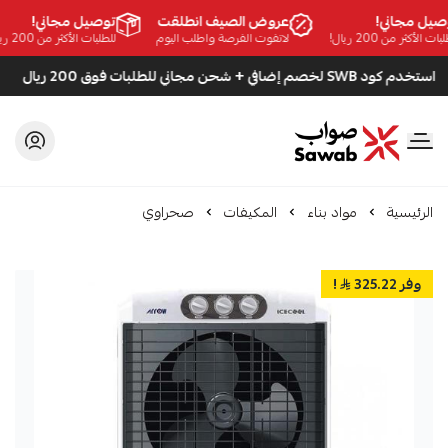
عروض الصيف انطلقت
توصي
لاتفوت الفرصة واطلب اليوم
للطلبات 
كود SWB لخصم إضافي + شحن مجاني للطلبات فوق 200 ريال
صواب
الرئيسية
مواد بناء
المكيفات
صحراوي
وفر 325.22
!