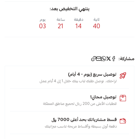
ينتهي التخفيض بعد:
ثانية
دقيقة
ساعة
يوم
03
21
14
39
الوسوم:
مشاركة:
حار
توصيل سريع (يوم - 4 أيام)
,
لراحتك.. نوصل طلبك لباب بيتك خلال 1 إلى 4 أيام عمل
بارد
,
توصيل مجاني!
صحراوي
للطلبات الأعلى من 200 ريال لجميع مناطق المملكة
,
صواب
قسط مشترياتك بحد أعلى 7000 ﷼
,
دفعة أولى بسيطة وأقساط مريحة تناسب ميزانيتك
خزانات