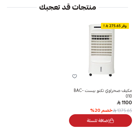
منتجات قد تعجبك
وفر 275.65
!
مكيف صحراوي تكنو بيست BAC-
010
1100
خصم
20
%
1375.65
إضافة للسلة