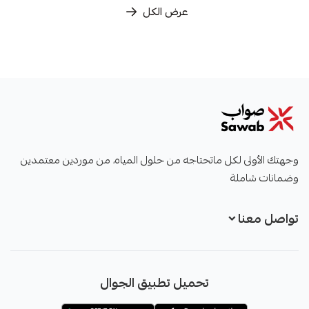
عرض الكل
صواب
وجهتك الأولى لكل ماتحتاجه من حلول المياه، من موردين معتمدين
وضمانات شاملة
تواصل معنا
+966551051968
تحميل تطبيق الجوال
+966551051968
info@sawab.app