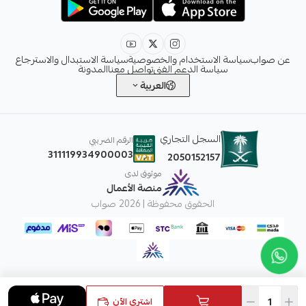
عن صواب
سياسة الاستخدام والخصوصية
سياسة الاستبدال والاسترجاع
سياسة الدعم الفني
تواصل معنا
المدونة
العربية
السجل التجاري
الرقم الضريبي
311119934900003
2050152157
موثوق لدى
منصة الأعمال
الحقوق محفوظة | 2026
صواب
اشتري الآن