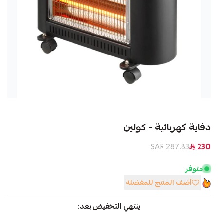
دفاية كهربائية - كولين
287.83 SAR
230
متوفر
أضف المنتج للمفضلة
ينتهي التخفيض بعد: