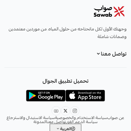
صواب
وجهتك الأولى لكل ماتحتاجه من حلول المياه، من موردين معتمدين
وضمانات شاملة
تواصل معنا
+966551051968
تحميل تطبيق الجوال
+966551051968
info@sawab.app
عن صواب
سياسة الاستخدام والخصوصية
سياسة الاستبدال والاسترجاع
سياسة الدعم الفني
تواصل معنا
المدونة
العربية