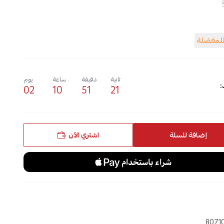
للمفضلة
ثانية
دقيقة
ساعة
يوم
:
02
10
51
20
إضافة للسلة
اشتري الآن
8071