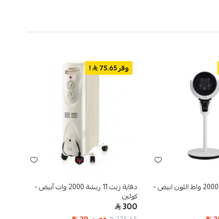
وفر 75.65
!
وفر 
دفاية هالوجين 2000 واط اللون ابيض -
دفاية زيت 11 ريشة 2000 وات أبيض -
دفاية
كولين
250
300