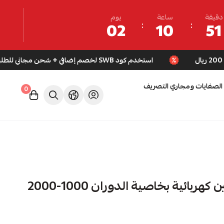
دقيقة
ساعة
يوم
02
10
51
استخدم كود SWB لخصم إضافي + شحن مجاني للطلبات فوق 200 ريال
الصفايات ومجاري التصريف
0
دفايه هالوجين كهربائية بخاصية الدوران 1000-2000