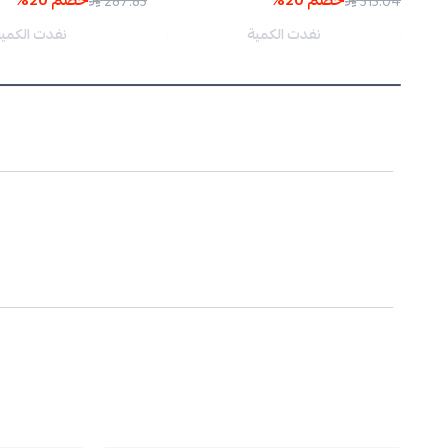
خصم
20
%
خصم
20
%
287.83
313.04
نفدت الكمية
نفدت الكمي