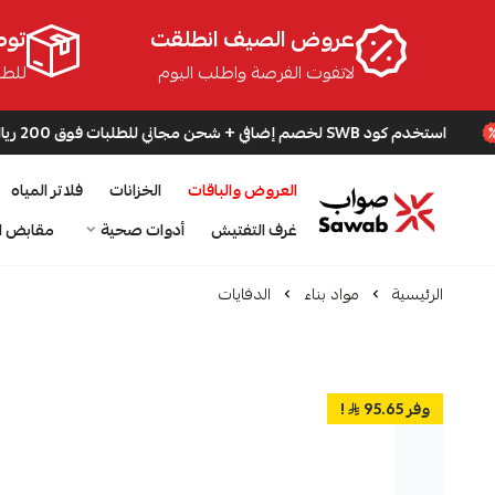
عروض الصيف انطلقت
توص
لاتفوت الفرصة واطلب اليوم
للطلبا
SW لخصم إضافي + شحن مجاني للطلبات فوق 200 ريال
العروض والباقات
الخزانات
فلاتر المياه
صواب
غرف التفتيش
أدوات صحية
مقابض ا
الرئيسية
مواد بناء
الدفايات
وفر 95.65
!