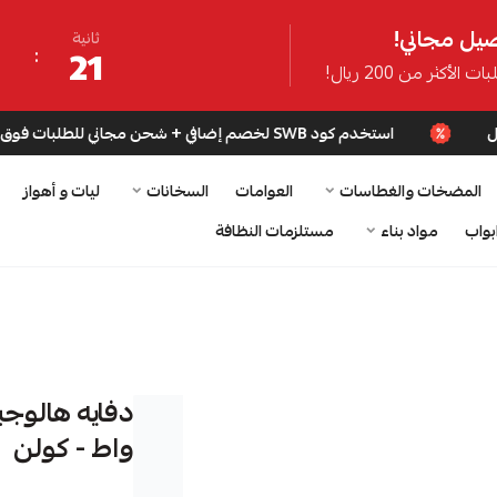
يل مجاني!
ثانية
20
ت الأكثر من 200 ريال!
استخدم كود SWB لخصم إضافي + شحن مجاني للطلبات فوق 200 ريال
المضخات والغطاسات
العوامات
السخانات
ليات و أهواز
بواب
مواد بناء
مستلزمات النظافة
واط - كولن