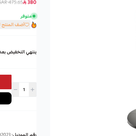
475.65 SAR
380
متوفر
أضف المنتج 
ينتهي التخفيض بعد
الوسوم:
رقم الموديل:
02023