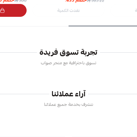
خصم
35
%
خصم
5
360
385.22
ة
نفدت الكمية
تجربة تسوق فريدة
تسوق باحترافية مع متجر صواب
آراء عملائنا
نتشرف بخدمة جميع عملائنا