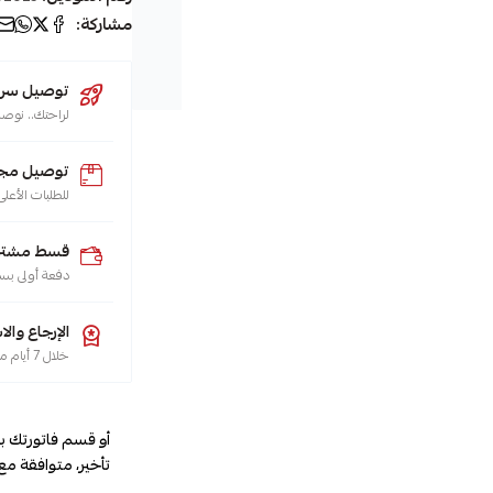
كهرباء
مشاركة:
,
صواب
توصيل سريع (يو
,
لراحتك.. نوصل طلبك 
شباك
,
توصيل مجا
للطلبات الأعلى من 200 ريال لجميع م
سبليت
,
قسط مشترياتك
مكيفات
دفعة أولى بس
,
دفايات
الإرجاع والا
,
خلال 7 أيام من تاريخ الاستلام، هو حقك تضمنه، حسب سياسة الاسترجاع
دفايه
أو قسم فاتورتك ب
تأخير، متوافقة مع