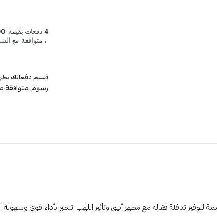
رسوم. متوافقة م
 عمودية من كولن بقدرة تصل إلى 2000 وات، مصممة لتوفير تدفئة فعّالة مع مظهر أنيق وتأثير اللهب. تتم