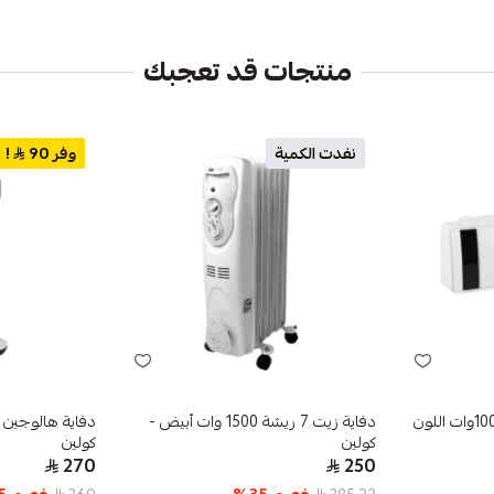
منتجات قد تعجبك
نفدت الكمية
وفر 90
!
دفاية مع ستاند 2000 / 1000وات اللون
دفاية زيت 7 ريشة 1500 وات أبيض -
كولين
كولين
270
250