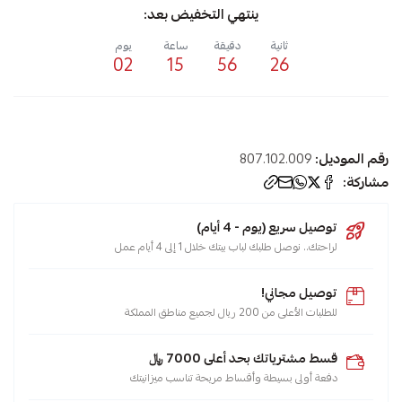
ينتهي التخفيض بعد:
ثانية
دقيقة
ساعة
يوم
02
15
56
25
الوسوم:
رقم الموديل:
807.102.009
كهرباء
مشاركة:
,
توصيل سريع (يوم - 4 أيام)
صواب
لراحتك.. نوصل طلبك لباب بيتك خلال 1 إلى 4 أيام عمل
,
شباك
توصيل مجاني!
,
للطلبات الأعلى من 200 ريال لجميع مناطق المملكة
سبليت
,
قسط مشترياتك بحد أعلى 7000 ﷼
مكيفات
دفعة أولى بسيطة وأقساط مريحة تناسب ميزانيتك
,