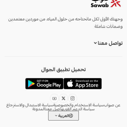
صواب
وجهتك الأولى لكل ماتحتاجه من حلول المياه، من موردين معتمدين
وضمانات شاملة
تواصل معنا
+966551051968
تحميل تطبيق الجوال
+966551051968
info@sawab.app
عن صواب
سياسة الاستخدام والخصوصية
سياسة الاستبدال والاسترجاع
سياسة الدعم الفني
تواصل معنا
المدونة
العربية