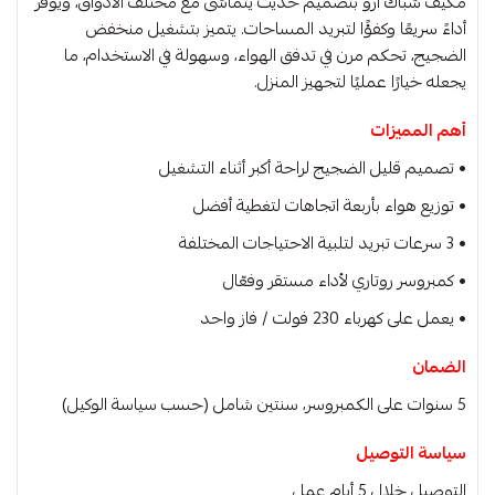
مكيف شباك ارو بتصميم حديث يتماشى مع مختلف الأذواق، ويوفر
أداءً سريعًا وكفؤًا لتبريد المساحات. يتميز بتشغيل منخفض
الضجيج، تحكم مرن في تدفق الهواء، وسهولة في الاستخدام، ما
يجعله خيارًا عمليًا لتجهيز المنزل.
أهم المميزات
• تصميم قليل الضجيج لراحة أكبر أثناء التشغيل
• توزيع هواء بأربعة اتجاهات لتغطية أفضل
• 3 سرعات تبريد لتلبية الاحتياجات المختلفة
• كمبروسر روتاري لأداء مستقر وفعّال
• يعمل على كهرباء 230 فولت / فاز واحد
الضمان
5 سنوات على الكمبروسر، سنتين شامل (حسب سياسة الوكيل)
سياسة التوصيل
التوصيل خلال 5 أيام عمل