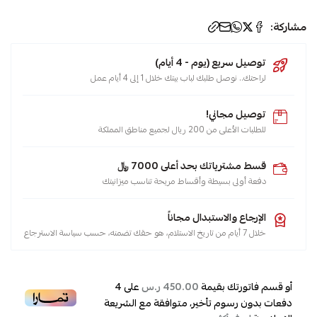
الوسوم:
مشاركة:
خزانات
توصيل سريع (يوم - 4 أيام)
,
لراحتك.. نوصل طلبك لباب بيتك خلال 1 إلى 4 أيام عمل
صواب
,
توصيل مجاني!
سبليت
للطلبات الأعلى من 200 ريال لجميع مناطق المملكة
,
شباك
قسط مشترياتك بحد أعلى 7000 ﷼
,
دفعة أولى بسيطة وأقساط مريحة تناسب ميزانيتك
حار
,
الإرجاع والاستبدال مجاناً
بارد
خلال 7 أيام من تاريخ الاستلام، هو حقك تضمنه، حسب سياسة الاسترجاع
,
مكيف
أو قسم فاتورتك بقيمة
على
4
450.00 ر.س
,
دفعات بدون رسوم تأخير، متوافقة مع الشريعة
مكيفات