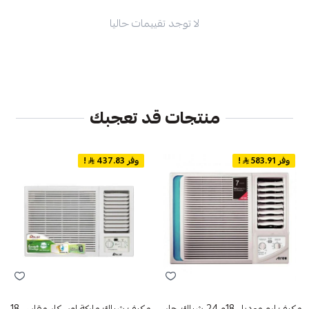
لا توجد تقييمات حاليا
منتجات قد تعجبك
وفر 583.91
!
وفر 437.83
!
مكيف ارو موديل 18و 24 شباك حار
مكيف شباك ماركة اوسكار مقاس 18