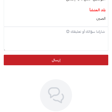
بلد المنشأ
الصين
إرسال