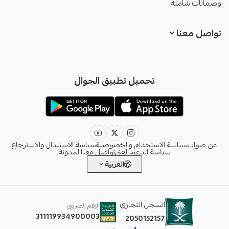
وضمانات شاملة
تواصل معنا
+966551051968
تحميل تطبيق الجوال
+966551051968
info@sawab.app
عن صواب
سياسة الاستخدام والخصوصية
سياسة الاستبدال والاسترجاع
سياسة الدعم الفني
تواصل معنا
المدونة
العربية
السجل التجاري
الرقم الضريبي
311119934900003
2050152157