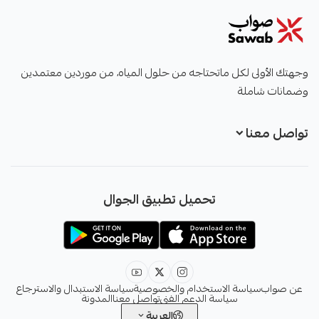
صواب
وجهتك الأولى لكل ماتحتاجه من حلول المياه، من موردين معتمدين
وضمانات شاملة
تواصل معنا
+966551051968
تحميل تطبيق الجوال
+966551051968
info@sawab.app
عن صواب
سياسة الاستخدام والخصوصية
سياسة الاستبدال والاسترجاع
سياسة الدعم الفني
تواصل معنا
المدونة
العربية