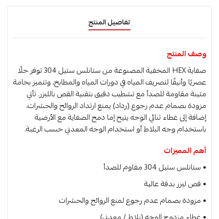
تفاصيل المنتج
وصف المنتج
صفاية HEX المخفية المصنوعة من ستانلس ستيل 304 توفر حلًا
عصريًا وأنيقًا لتصريف المياه في دورات المياه والمطابخ، وتتميز بخامة
متينة مقاومة للصدأ مع تشطيب دقيق بتقنية القص بالليزر. تأتي
مزودة بصمام عدم رجوع (رداد) يمنع ارتداد الروائح والحشرات،
إضافة إلى غطاء ثنائي الوجه يتيح إما دمج الصفاية مع الأرضية
باستخدام وجه البلاط أو استخدام الوجه المعدني حسب الرغبة.
أهم المميزات
• ستانلس ستيل 304 مقاوم للصدأ
• قص ليزر بدقة عالية
• مزودة بصمام عدم رجوع لمنع الروائح والحشرات
• غطاء مزدوج الوجه (بلاط / معدني)