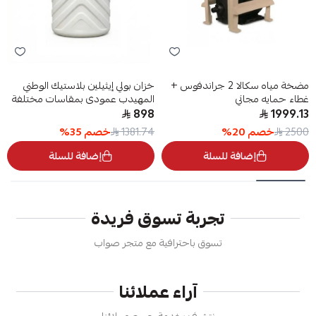
مضخة مياه سكالا 2 جراندفوس +
خزان بولي إيثيلين بلاستيك الوطني
غطاء حمايه مجاني
المهيدب عمودى بمقاسات مختلفة
898
1999.13
خصم
20
%
خصم
35
%
1381.74
2500
إضافة للسلة
إضافة للسلة
تجربة تسوق فريدة
تسوق باحترافية مع متجر صواب
آراء عملائنا
نتشرف بخدمة جميع عملائنا