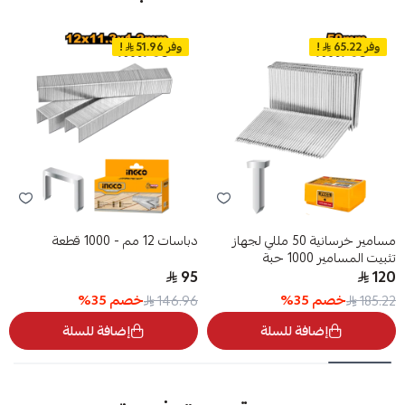
وفر 65.22
!
وفر 51.96
!
مسامير خرسانية 50 مللي لجهاز
دباسات 12 مم - 1000 قطعة
تثبيت المسامير 1000 حبة
95
120
خصم
35
%
خصم
35
%
146.96
185.22
إضافة للسلة
إضافة للسلة