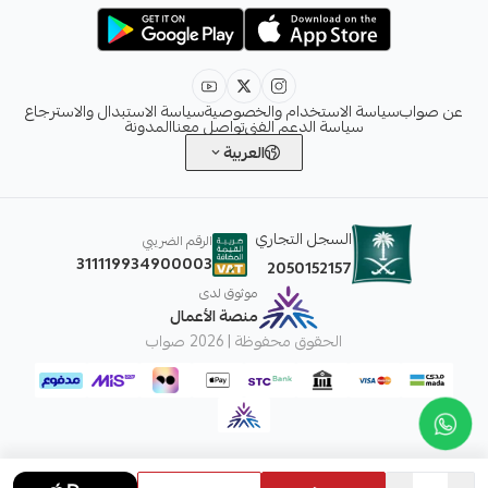
info@sawab.app
عن صواب
سياسة الاستخدام والخصوصية
سياسة الاستبدال والاسترجاع
سياسة الدعم الفني
تواصل معنا
المدونة
العربية
السجل التجاري
الرقم الضريبي
311119934900003
2050152157
موثوق لدى
منصة الأعمال
الحقوق محفوظة | 2026
صواب