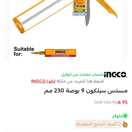
بضمان معتمد من الوكيل
اضغط هنا للمزيد من ماركة
انكو | INGCO
مسدس سيلكون 9 بوصة 230 مم
146.96 SAR
95
متوفر
أضف المنتج للمفضلة