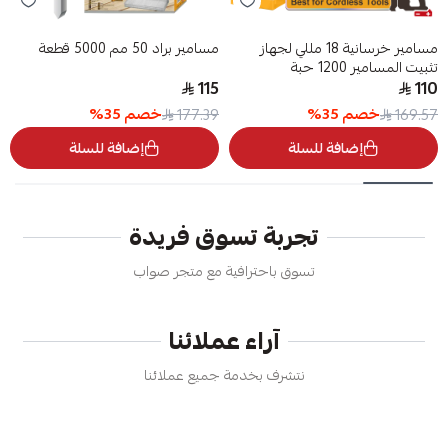
مسامير خرسانية 18 مللي لجهاز
مسامير براد 50 مم 5000 قطعة
تثبيت المسامير 1200 حبة
115
110
خصم
35
%
خصم
35
%
177.39
169.57
إضافة للسلة
إضافة للسلة
تجربة تسوق فريدة
تسوق باحترافية مع متجر صواب
آراء عملائنا
نتشرف بخدمة جميع عملائنا