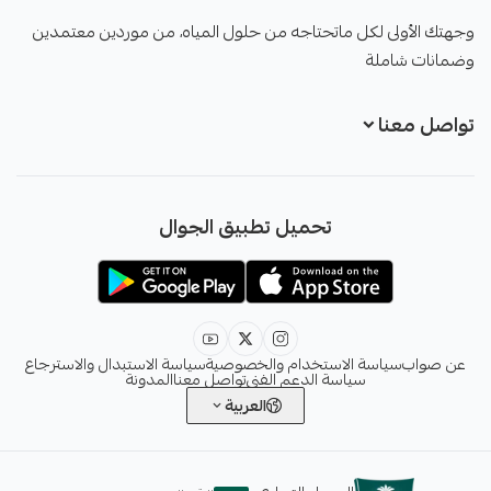
صواب
وجهتك الأولى لكل ماتحتاجه من حلول المياه، من موردين معتمدين
وضمانات شاملة
تواصل معنا
+966551051968
تحميل تطبيق الجوال
+966551051968
info@sawab.app
عن صواب
سياسة الاستخدام والخصوصية
سياسة الاستبدال والاسترجاع
سياسة الدعم الفني
تواصل معنا
المدونة
العربية