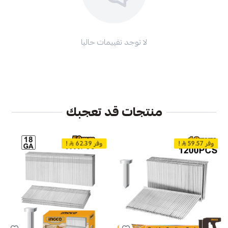
لا توجد تقييمات حاليا
منتجات قد تعجبك
وفر 59.57
!
وفر 62.39
!