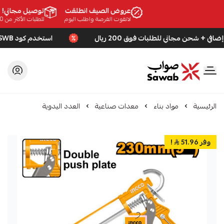
عروض الصيف انطلقت
توصيل مجاني!
لاتفوت الفرصة واطلب اليوم
للطلبات الأكثر من 200 ريال!
استخدم كود SWB لخصم إضافي + شحن مجاني للطلبات فوق 200 ريال
صواب
الرئيسية
مواد بناء
معدات صناعية
العدد اليدوية
وفر 51.96
!