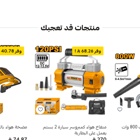
منتجات قد تعجبك
وفر 68.26
!
وفر 40.78
منفاخ هواء كمبروسر سيارة 2 بستم
مضخة هواء بال
يعمل على البطارية
74.87
270