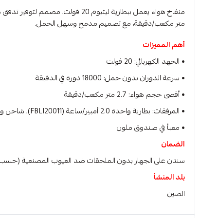
متر مكعب/دقيقة، مع تصميم مدمج وسهل الحمل.
أهم المميزات
• الجهد الكهربائي: 20 فولت
• سرعة الدوران بدون حمل: 18000 دورة في الدقيقة
• أقصى حجم هواء: 2.7 متر مكعب/دقيقة
• المرفقات: بطارية واحدة 2.0 أمبير/ساعة (FBLI20011)، شاحن واحد (FCLI2001) بجهد 220-240 فولت ~ 50/60 هرتز
• معبأ في صندوق ملون
الضمان
سنتان على الجهاز بدون الملحقات ضد العيوب المصنعية (حسب 
بلد المنشأ
الصين