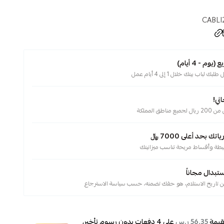
CABLI
م - 4 أيام)
لباب بيتك خلال 1 إلى 4 أيام عمل
ني!
ناطق المملكة
 بحد أعلى 7000 ﷼
يطة وأقساط مريحة تناسب ميزانيتك
ستبدال مجاناً
قيمة
على
4
دفعات بدون رسوم تأخير،
56.35 ر.س