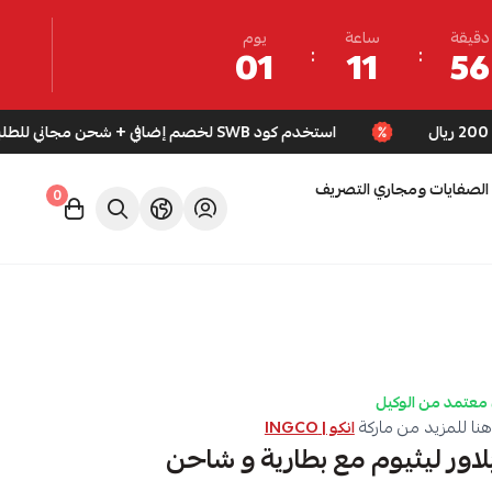
دقيقة
ساعة
يوم
01
11
56
استخدم كود SWB لخصم إضافي + شحن مجاني للطلبات فوق 200 ريال
الصفايات ومجاري التصريف
0
معتمد من الوكيل
نا للمزيد من ماركة
انكو | INGCO
لاور ليثيوم مع بطارية و شاحن