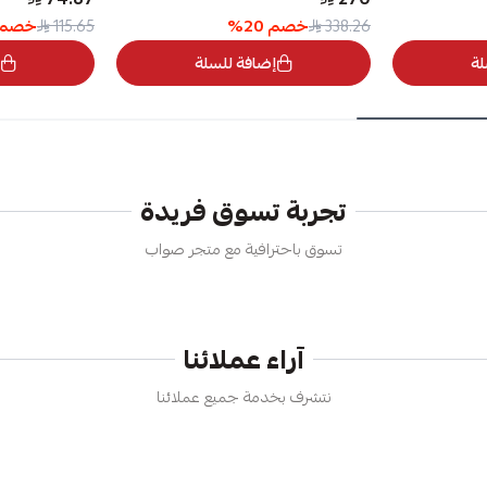
خصم
20
%
خصم
115.65
338.26
لة
إضافة للسلة
تجربة تسوق فريدة
تسوق باحترافية مع متجر صواب
آراء عملائنا
نتشرف بخدمة جميع عملائنا