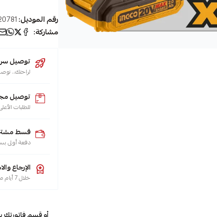
رقم الموديل:
20781
مشاركة:
توصيل سريع (يو
لراحتك.. نوصل طلبك 
توصيل مجا
للطلبات الأعلى من 200 ريال لجميع م
قسط مشترياتك
دفعة أولى بس
الإرجاع والا
خلال 7 أيام من تاريخ الاستلام، هو حقك تضمنه، حسب سياسة الاسترجاع
أو قسم فاتورتك ب