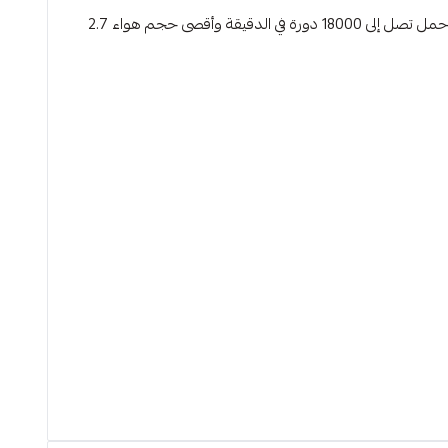
منفاخ هواء يعمل ببطارية ليثيوم 20 فولت، مصمم لتوفير تدفق هواء قوي وسريع للاستخدامات المنزلية والمهنية. يتميز بسرعة دوران بدون حمل تصل إلى 18000 دورة في الدقيقة وأقصى حجم هواء 2.7