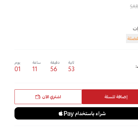
ت
فضلة
ثانية
دقيقة
ساعة
يوم
:
01
11
56
52
إضافة للسلة
اشتري الآن