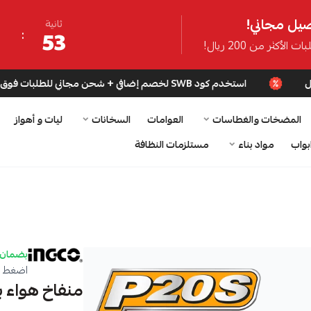
يل مجاني!
ثانية
52
ت الأكثر من 200 ريال!
استخدم كود SWB لخصم إضافي + شحن مجاني للطلبات فوق 200 ريال
المضخات والغطاسات
العوامات
السخانات
ليات و أهواز
بواب
مواد بناء
مستلزمات النظافة
بضمان 
اضغط ه
منفاخ هواء ب