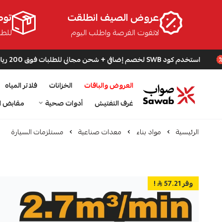
عروض الصيف انطلقت
توص
لاتفوت الفرصة واطلب اليوم
للطلبا
لخصم إضافي + شحن مجاني للطلبات فوق 200 ريال
العروض والباقات
الخزانات
فلاتر المياه
صواب
غرف التفتيش
أدوات صحية
مقابض ا
الرئيسية
مواد بناء
معدات صناعية
مستلزمات السيارة
وفر 57.21
!