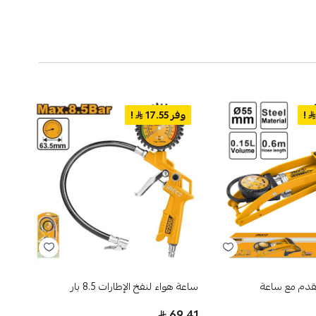
!
وفر 17.55
!
وفر 
قدم مع ساعة
ساعة هواء لنفخ الإطارات 8.5 بار
كيبل 
1.32
69.41