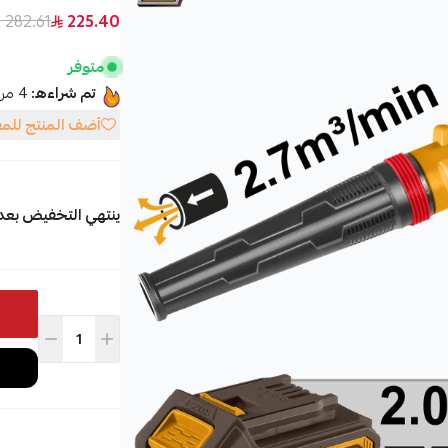
282.61 SAR
225.40
متوفر
تم شراءه:
4
مرا
أضف المنتج للم
ينتهي التخفيض بعد