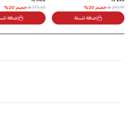
خصم
20
%
خصم
20
%
375.65
293.91
إضافة للسلة
إضافة للس