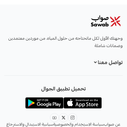
صواب
وجهتك الأولى لكل ماتحتاجه من حلول المياه، من موردين معتمدين
وضمانات شاملة
تواصل معنا
+966551051968
تحميل تطبيق الجوال
+966551051968
info@sawab.app
عن صواب
سياسة الاستخدام والخصوصية
سياسة الاستبدال والاسترجاع