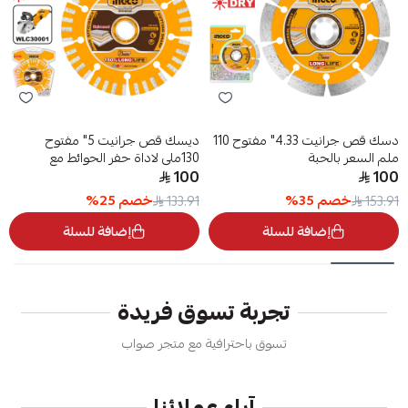
دسك قص جرانيت 4.33" مفتوح 110
ديسك قص جرانيت 5" مفتوح
ملم السعر بالحبة
130ملى لاداة حفر الحوائط مع
WLC30001
100
100
خصم
35
%
خصم
25
%
133.91
153.91
إضافة للسلة
إضافة للسلة
تجربة تسوق فريدة
تسوق باحترافية مع متجر صواب
آراء عملائنا