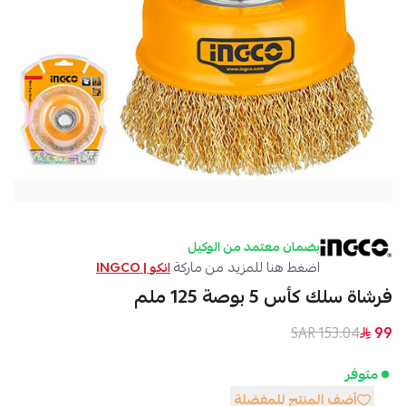
بضمان معتمد من الوكيل
اضغط هنا للمزيد من ماركة
انكو | INGCO
فرشاة سلك كأس 5 بوصة 125 ملم
153.04 SAR
99
متوفر
أضف المنتج للمفضلة