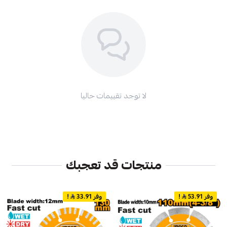
لا توجد تقييمات حاليا
منتجات قد تعجبك
وفر 53.91
!
وفر 33.91
!