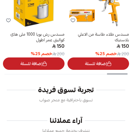
مسدس طلاء طاسة من الاعلي
مسدس رش بويا 1000 ملى هاى
بلاستيك
كواليتى عمر اطول
150
150
خصم
25
%
خصم
25
%
200
200
إضافة للسلة
إضافة للسلة
تجربة تسوق فريدة
تسوق باحترافية مع متجر صواب
آراء عملائنا
نتشرف بخدمة جميع عملائنا