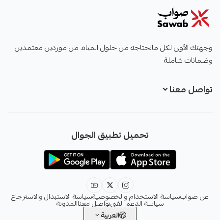
صواب
وجهتك الأولى لكل ماتحتاجه من حلول المياه، من موردين معتمدين
وضمانات شاملة
تواصل معنا
+966551051968
تحميل تطبيق الجوال
+966551051968
info@sawab.app
عن صواب
سياسة الاستخدام والخصوصية
سياسة الاستبدال والاسترجاع
سياسة الدعم الفني
تواصل معنا
المدونة
العربية