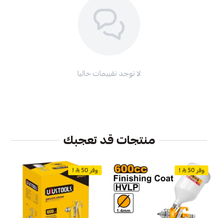
لا توجد تقييمات حاليا
منتجات قد تعجبك
وفر 50
!
وفر 50
!