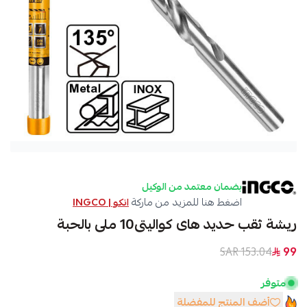
بضمان معتمد من الوكيل
اضغط هنا للمزيد من ماركة
انكو | INGCO
ريشة ثقب حديد هاى كواليتى10 ملى بالحبة
153.04 SAR
99
متوفر
أضف المنتج للمفضلة