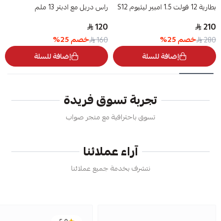
بطارية 12 فولت 1.5 امبير ليثيوم S12
راس دريل مع ادبتر 13 ملم
120
210
خصم
25
%
خصم
25
%
160
280
إضافة للسلة
إضافة للسلة
تجربة تسوق فريدة
تسوق باحترافية مع متجر صواب
آراء عملائنا
نتشرف بخدمة جميع عملائنا