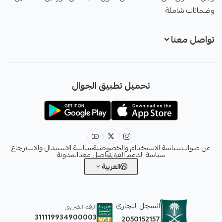
وضمانات شاملة
تواصل معنا
+966551051968
تحميل تطبيق الجوال
+966551051968
info@sawab.app
عن صواب
سياسة الاستخدام والخصوصية
سياسة الاستبدال والاسترجاع
سياسة الدعم الفني
تواصل معنا
المدونة
العربية
السجل التجاري
الرقم الضريبي
311119934900003
2050152157