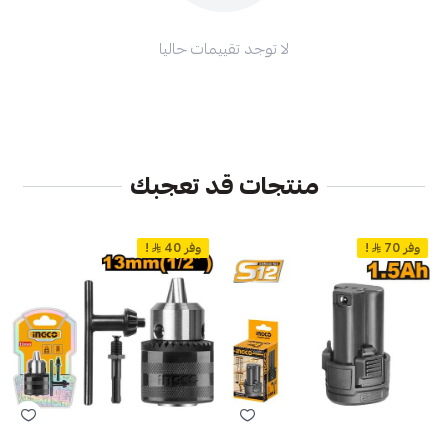
لا توجد تقييمات حاليا
منتجات قد تعجبك
وفر 70
!
وفر 40
!