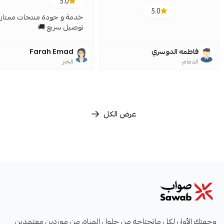
5.0
5.0
خدمة و جودة منتجات ممتازة
توصيل سريع 🚚
فاطمه الدوسري
Farah Emad
الدمام
الخبر
عرض الكل
صواب
وجهتك الأولى لكل ماتحتاجه من حلول المياه، من موردين معتمدين