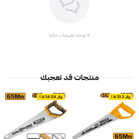
لا توجد تقييمات حاليا
منتجات قد تعجبك
وفر 53.3
!
وفر 54.04
!