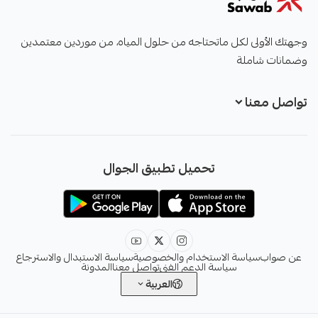
صواب
وجهتك الأولى لكل ماتحتاجه من حلول المياه، من موردين معتمدين
وضمانات شاملة
تواصل معنا
+966551051968
تحميل تطبيق الجوال
+966551051968
info@sawab.app
عن صواب
سياسة الاستخدام والخصوصية
سياسة الاستبدال والاسترجاع
سياسة الدعم الفني
تواصل معنا
المدونة
العربية