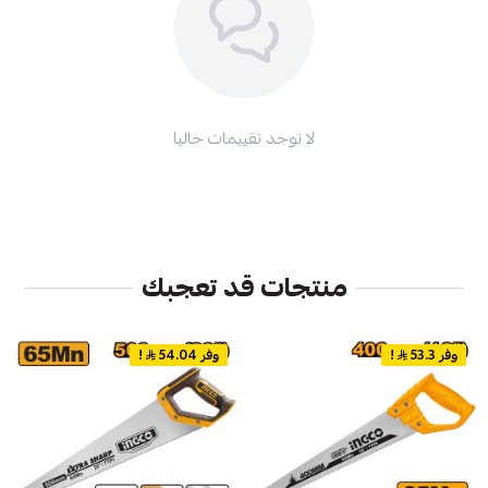
لا توجد تقييمات حاليا
منتجات قد تعجبك
وفر 53.3
!
وفر 54.04
!