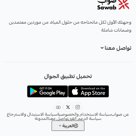
صواب
وجهتك الأولى لكل ماتحتاجه من حلول المياه، من موردين معتمدين
وضمانات شاملة
تواصل معنا
+966551051968
تحميل تطبيق الجوال
+966551051968
info@sawab.app
عن صواب
سياسة الاستخدام والخصوصية
سياسة الاستبدال والاسترجاع
سياسة الدعم الفني
تواصل معنا
المدونة
العربية