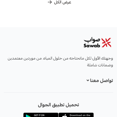
عرض الكل
صواب
وجهتك الأولى لكل ماتحتاجه من حلول المياه، من موردين معتمدين
وضمانات شاملة
تواصل معنا
+966551051968
تحميل تطبيق الجوال
+966551051968
info@sawab.app