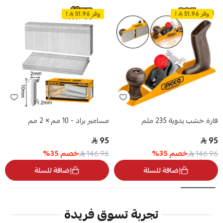
وفر 51.96
!
وفر 51.96
!
فارة خشب يدوية 235 ملم
مسامير براد - 10 مم × 2 مم
95
95
خصم
35
%
خصم
35
%
146.96
146.96
إضافة للسلة
إضافة للسلة
تجربة تسوق فريدة