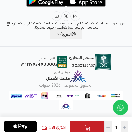
عن صواب
سياسة الاستخدام والخصوصية
سياسة الاستبدال والاسترجاع
سياسة الدعم الفني
تواصل معنا
المدونة
العربية
السجل التجاري
الرقم الضريبي
311119934900003
2050152157
موثوق لدى
منصة الأعمال
الحقوق محفوظة | 2026
صواب
اشتري الآن