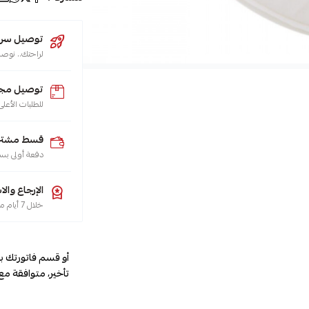
توصيل سريع (يو
لراحتك.. نوصل طلبك 
توصيل مجا
للطلبات الأعلى من 200 ريال لجميع م
قسط مشترياتك
دفعة أولى بس
الإرجاع والا
خلال 7 أيام من تاريخ الاستلام، هو حقك تضمنه، حسب سياسة الاسترجاع
أو قسم فاتورتك ب
تأخير، متوافقة مع