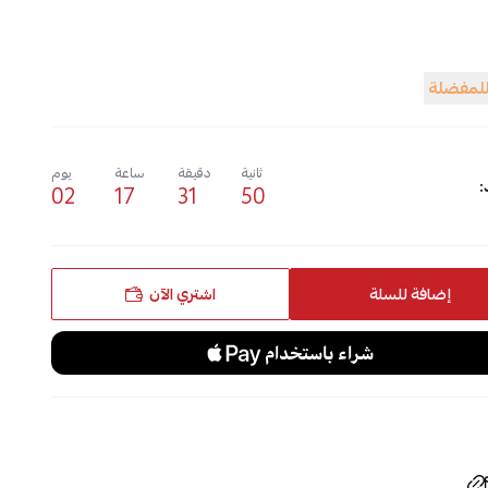
للمفضلة
ثانية
دقيقة
ساعة
يوم
:
02
17
31
49
إضافة للسلة
اشتري الآن