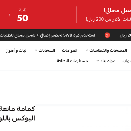
يل مجاني!
ثانية
49
ت الأكثر من 200 ريال!
استخدم كود SWB لخصم إضافي + شحن مجاني للطلبات فوق 200 ريال
المضخات والغطاسات
العوامات
السخانات
ليات و أهواز
بواب
مواد بناء
مستلزمات النظافة
البوكس باللو