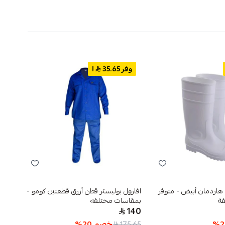
وفر 35.65
!
وفر 
حذاء مطاطي – هاردمان أبيض - متوفر
افارول بوليستر قطن أزرق قطعتين كومو -
بدله 
ة
بمقاسات مختلفه
مختل
99
140
2
%
خصم
20
%
3.04
175.65