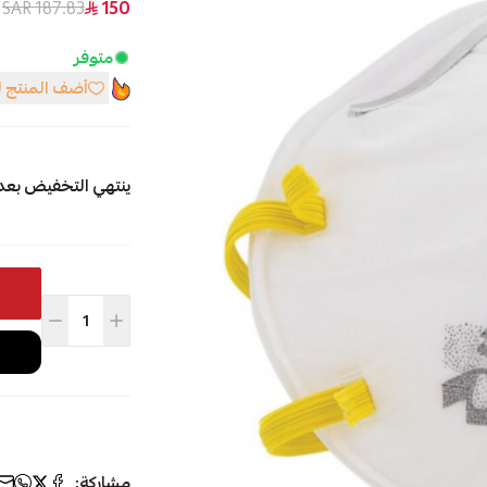
187.83 SAR
150
متوفر
أضف المنتج 
ينتهي التخفيض بعد
مشاركة: