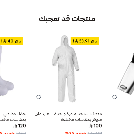
منتجات قد تعجبك
وفر 53.91
!
وفر 40
!
معطف استخدام مرة واحدة – هاردمان -
متوفر بمقاسات مختلفة
بمقاسات مختلف
120
100
خصم
35
%
خصم
5
160
153.91