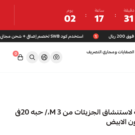
دقيقة
ساعة
يوم
02
17
31
استخدم كود SWB لخصم إضافي + شحن مجاني للطلبات فوق 200 ريال
الصفايات ومجاري التصريف
0
كمامة مانعة لاستنشاق الجزيئات من M 3،/ حبه 20فى
ن الابيض