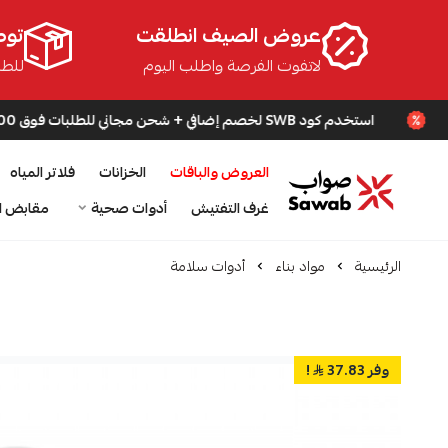
عروض الصيف انطلقت
توص
لاتفوت الفرصة واطلب اليوم
للطلبا
استخدم كود SWB لخصم إضافي + شحن مجاني للطلبات فوق 200 ريال
العروض والباقات
الخزانات
فلاتر المياه
صواب
غرف التفتيش
أدوات صحية
مقابض ا
الرئيسية
مواد بناء
أدوات سلامة
وفر 37.83
!