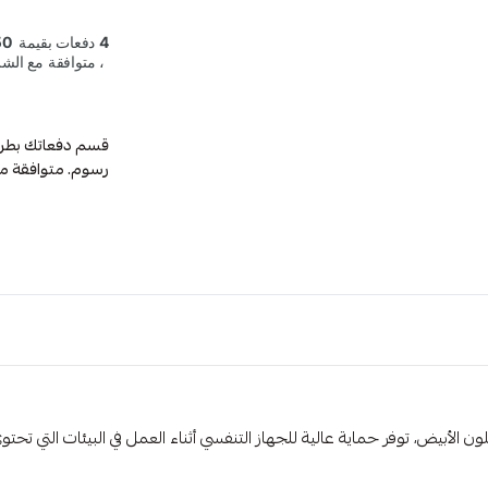
رسوم. متوافقة م
استنشاق الجزيئات من M3 مكونة من 20 قطعة باللون الأبيض، توفر حماية عالية للجهاز التنفسي أثناء العمل 