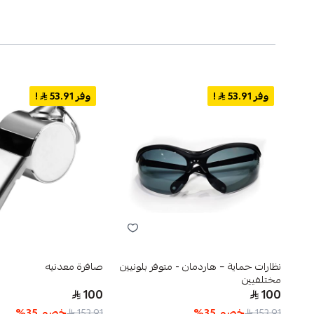
وفر 53.91
!
وفر 53.91
!
نظارات حماية – هاردمان - متوفر بلونيين
صافرة معدنيه
مختلفيين
100
100
خصم
35
%
خصم
35
%
153.91
153.91