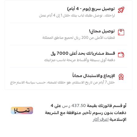
خزانات
توصيل سريع (يوم - 4 أيام)
,
لراحتك.. نوصل طلبك لباب بيتك خلال 1 إلى 4 أيام عمل
صواب
,
توصيل مجاني!
سبليت
للطلبات الأعلى من 200 ريال لجميع مناطق المملكة
,
شباك
قسط مشترياتك بحد أعلى 7000 ﷼
,
دفعة أولى بسيطة وأقساط مريحة تناسب ميزانيتك
حار
,
الإرجاع والاستبدال مجاناً
بارد
خلال 7 أيام من تاريخ الاستلام، هو حقك تضمنه، حسب سياسة الاسترجاع
,
مكيف
أو قسم فاتورتك بقيمة
على
4
437.50 ر.س
,
دفعات بدون رسوم تأخير، متوافقة مع الشريعة
مكيفات
الإسلامية
اعرف أكثر