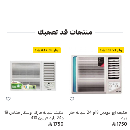
منتجات قد تعجبك
وفر 583.91
!
وفر 437.83
!
مكيف ارو موديل 18و 24 شباك حار
مكيف شباك ماركة اوسكار مقاس 18
بارد
و24 بارد فريون 410
1750
1750