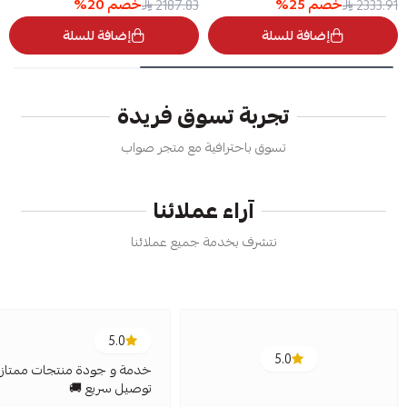
خصم
25
%
خصم
20
%
2187.83
2333.91
إضافة للسلة
إضافة للسلة
تجربة تسوق فريدة
تسوق باحترافية مع متجر صواب
آراء عملائنا
نتشرف بخدمة جميع عملائنا
5.0
5.0
خدمة و جودة منتجات ممتازة
توصيل سريع 🚚