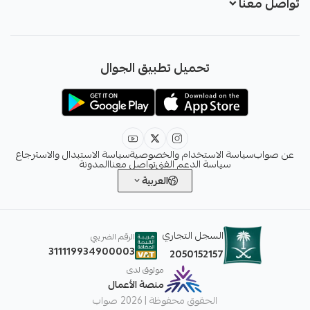
تواصل معنا
+966551051968
تحميل تطبيق الجوال
+966551051968
info@sawab.app
عن صواب
سياسة الاستخدام والخصوصية
سياسة الاستبدال والاسترجاع
سياسة الدعم الفني
تواصل معنا
المدونة
العربية
السجل التجاري
الرقم الضريبي
311119934900003
2050152157
موثوق لدى
منصة الأعمال
الحقوق محفوظة | 2026
صواب