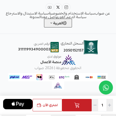
عن صواب
سياسة الاستخدام والخصوصية
سياسة الاستبدال والاسترجاع
سياسة الدعم الفني
تواصل معنا
المدونة
العربية
السجل التجاري
الرقم الضريبي
311119934900003
2050152157
موثوق لدى
منصة الأعمال
الحقوق محفوظة | 2026
صواب
اشتري الآن