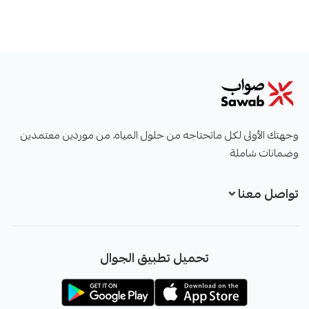
صواب
وجهتك الأولى لكل ماتحتاجه من حلول المياه، من موردين معتمدين
وضمانات شاملة
تواصل معنا
+966551051968
تحميل تطبيق الجوال
+966551051968
info@sawab.app