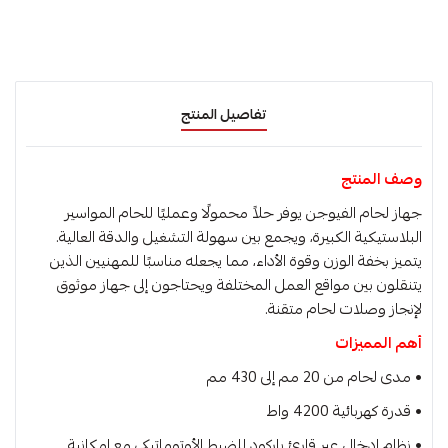
تفاصيل المنتج
وصف المنتج
جهاز لحام الفيوجن يوفر حلاً محمولًا وعمليًا للحام المواسير
البلاستيكية الكبيرة، ويجمع بين سهولة التشغيل والدقة العالية.
يتميز بخفة الوزن وقوة الأداء، مما يجعله مناسبًا للمهنيين الذين
يتنقلون بين مواقع العمل المختلفة ويحتاجون إلى جهاز موثوق
لإنجاز وصلات لحام متقنة.
أهم المميزات
• مدى لحام من 20 مم إلى 430 مم
• قدرة كهربائية ‎4200‎ واط
• نظام إدخال عبر قارئ باركود للضبط الأوتوماتيكي مع إمكانية