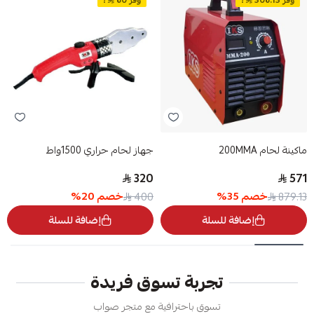
وفر 308.13
!
وفر 80
!
ماكينة لحام 200MMA
جهاز لحام حراري 1500واط
320
571
خصم
35
%
خصم
20
%
400
879.13
إضافة للسلة
إضافة للسلة
تجربة تسوق فريدة
تسوق باحترافية مع متجر صواب