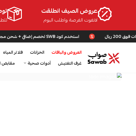
عروض الصيف انطلقت
توص
لاتفوت الفرصة واطلب اليوم
للطلبا
استخدم كود SWB لخصم إضافي + شحن مجاني للطلبات فوق 200 ريال
العروض والباقات
الخزانات
فلاتر المياه
صواب
غرف التفتيش
أدوات صحية
مقابض ا