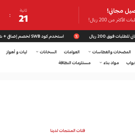
يل مجاني!
ثانية
20
ت الأكثر من 200 ريال!
استخدم كود SWB لخصم إضافي + شحن مجاني للطلبات فوق 200 ريال
المضخات والغطاسات
العوامات
السخانات
ليات و أهواز
بواب
مواد بناء
مستلزمات النظافة
فئات المنتجات لدينا