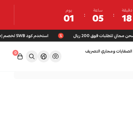
دقيقة
ساعة
يوم
01
05
18
استخدم كود SWB لخصم إضافي + شحن مجاني للطلبات فوق 200 ريال
الصفايات ومجاري التصريف
0