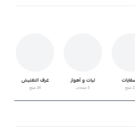
فايات
ليات و أهواز
غرف التفتيش
منتج
5 منتجات
24 منتج