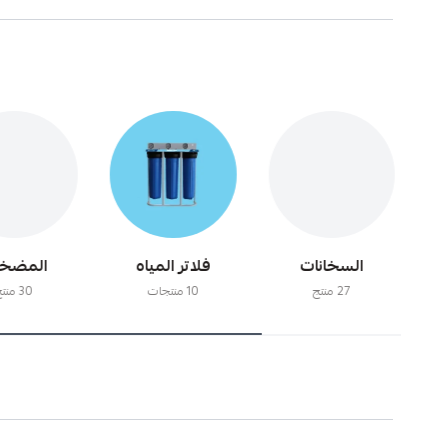
السخانات
فلاتر المياه
المضخ
27 منتج
10 منتجات
30 منتج