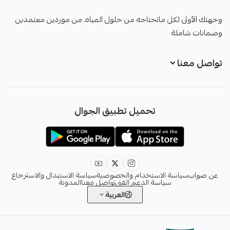
صواب
وجهتك الأولى لكل ماتحتاجه من حلول المياه، من موردين معتمدين
وضمانات شاملة
تواصل معنا
+966551051968
تحميل تطبيق الجوال
+966551051968
info@sawab.app
عن صواب
سياسة الاستخدام والخصوصية
سياسة الاستبدال والاسترجاع
سياسة الدعم الفني
تواصل معنا
المدونة
العربية