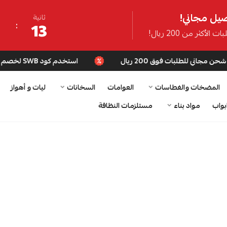
يل مجاني!
ثانية
13
ت الأكثر من 200 ريال!
استخدم كود SWB لخصم إضافي + شحن مجاني للطلبات فوق 200 ريال
المضخات والغطاسات
العوامات
السخانات
ليات و أهواز
بواب
مواد بناء
مستلزمات النظافة