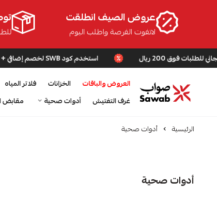
عروض الصيف انطلقت
توص
لاتفوت الفرصة واطلب اليوم
للطلبا
استخدم كود SWB لخصم إضافي + شحن مجاني للطلبات فوق 200 ريال
العروض والباقات
الخزانات
فلاتر المياه
صواب
غرف التفتيش
أدوات صحية
مقابض ا
الرئيسية
أدوات صحية
أدوات صحية