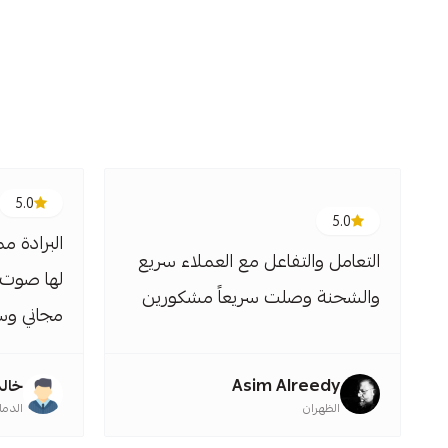
5.0
5.0
البرادة م
التعامل والتفاعل مع العملاء سريع
لها صوت،
والشحنة وصلت سريعاً مشكورين
مجاني وس
Asim Alreedy
خالد
الظهران
الدما