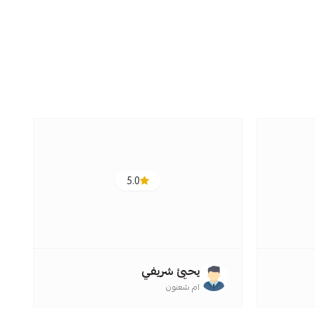
ا
5.0
،
ب
يحيئ شريفي
ام شعنون