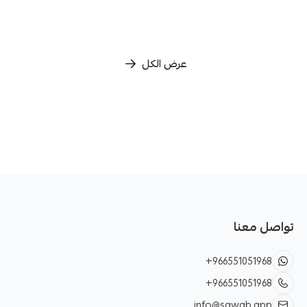
عرض الكل
تواصل معنا
+966551051968
+966551051968
info@sawab.app