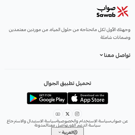
صواب
وجهتك الأولى لكل ماتحتاجه من حلول المياه، من موردين معتمدين
وضمانات شاملة
تواصل معنا
+966551051968
تحميل تطبيق الجوال
+966551051968
info@sawab.app
عن صواب
سياسة الاستخدام والخصوصية
سياسة الاستبدال والاسترجاع
سياسة الدعم الفني
تواصل معنا
المدونة
العربية