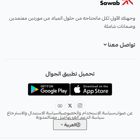
صواب
وجهتك الأولى لكل ماتحتاجه من حلول المياه، من موردين معتمدين
وضمانات شاملة
تواصل معنا
+966551051968
تحميل تطبيق الجوال
+966551051968
info@sawab.app
عن صواب
سياسة الاستخدام والخصوصية
سياسة الاستبدال والاسترجاع
سياسة الدعم الفني
تواصل معنا
المدونة
العربية