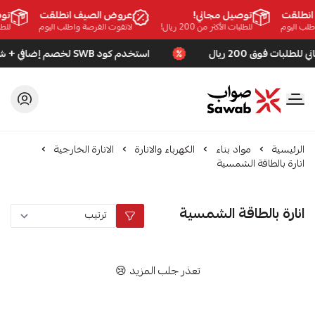
نطلقت
توصيل مجاني!
عروض الصيف انطلقت
توص
لب اليوم
للطلبات الأكثر من 200 ريال!
لاتفوت الفرصة واطلب اليوم
للطلبا
استخدم كود SWB لخصم إضافي + شحن مجاني للطلبات فوق 200 ريال
صواب
الرئيسية
مواد بناء
الكهرباء والانارة
الانارة الخارجية
انارة بالطاقة الشمسية
انارة بالطاقة الشمسية
تعذر جلب المزيد 😢