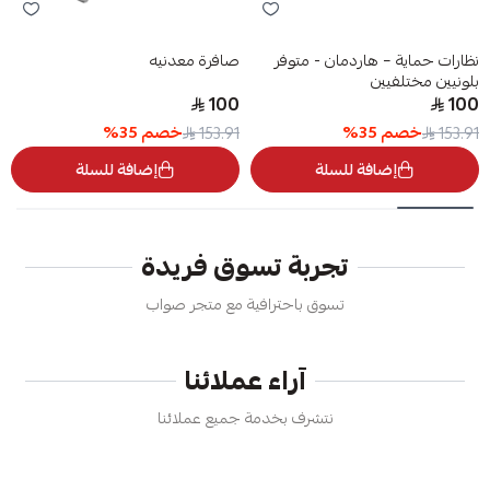
نظارات حماية – هاردمان - متوفر
صافرة معدنيه
بلونيين مختلفيين
100
100
خصم
35
%
خصم
35
%
153.91
153.91
إضافة للسلة
إضافة للسلة
تجربة تسوق فريدة
تسوق باحترافية مع متجر صواب
آراء عملائنا
نتشرف بخدمة جميع عملائنا