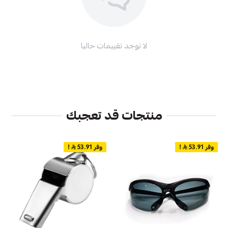
لا توجد تقييمات حاليا
منتجات قد تعجبك
وفر 53.91
!
وفر 53.91
!