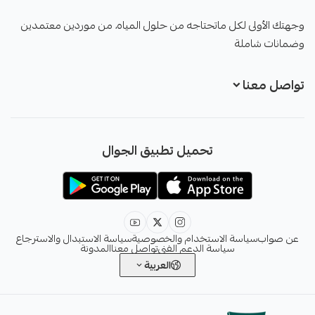
صواب
وجهتك الأولى لكل ماتحتاجه من حلول المياه، من موردين معتمدين
وضمانات شاملة
تواصل معنا
+966551051968
تحميل تطبيق الجوال
+966551051968
info@sawab.app
عن صواب
سياسة الاستخدام والخصوصية
سياسة الاستبدال والاسترجاع
سياسة الدعم الفني
تواصل معنا
المدونة
العربية