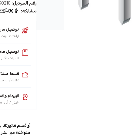
رقم الموديل:
S0210
مشاركة:
توصيل سريع (يو
لراحتك.. نوصل طلبك 
توصيل مجا
للطلبات الأعلى من 200 ريال لجميع م
قسط مشترياتك
دفعة أولى بس
الإرجاع والا
خلال 7 أيام من تاريخ الاستلام، هو حقك تضمنه، حسب سياسة الاسترجاع
أو قسم فاتورتك ب
متوافقة مع الشري