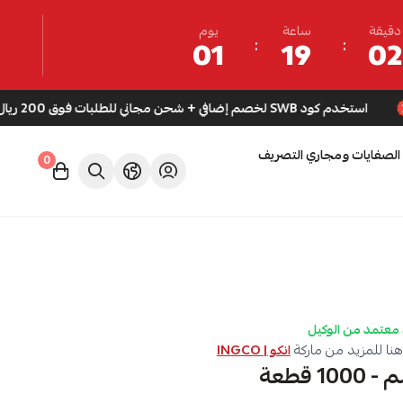
دقيقة
ساعة
يوم
01
19
02
S لخصم إضافي + شحن مجاني للطلبات فوق 200 ريال
الصفايات ومجاري التصريف
0
معتمد من الوكيل
نا للمزيد من ماركة
انكو | INGCO