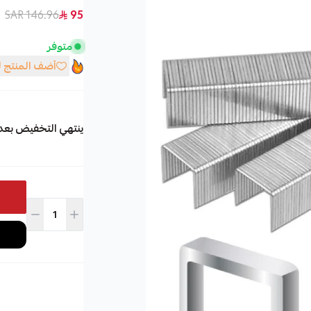
146.96 SAR
95
متوفر
أضف المنتج 
ينتهي التخفيض بعد