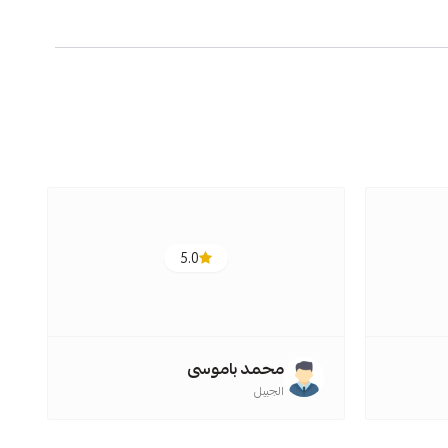
5.0
ج
ت
محمد باموسى
الجبيل