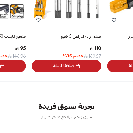
طقم ازالة البراغي 5 قطع
مقطع كابلات 250 ملى 10 بوصة
95
110
خصم
35
%
خص
146.96
169.57
لة
إضافة للسلة
تجربة تسوق فريدة
تسوق باحترافية مع متجر صواب