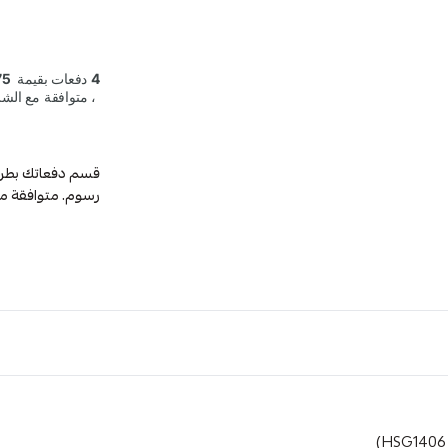
رسوم. متوافقة م