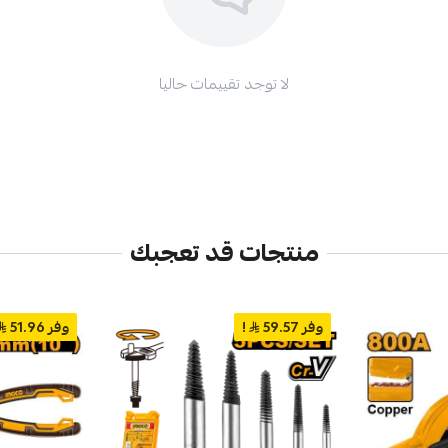
لا توجد تقييمات حاليا
منتجات قد تعجبك
وفر 59.57
!
وفر 51.96