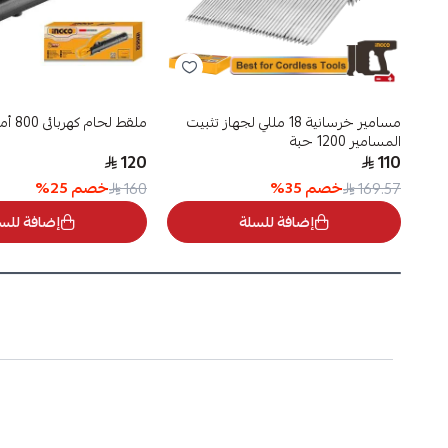
مسامير خرسانية 18 مللي لجهاز تثبيت
ملقط لحام كهربائي 800 أمبير
المسامير 1200 حبة
120
110
خصم
35
%
خصم
25
%
160
169.57
إضافة للسلة
إضافة للس