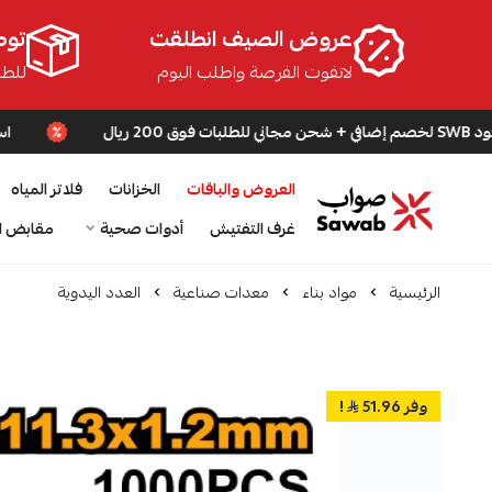
عروض الصيف انطلقت
توص
لاتفوت الفرصة واطلب اليوم
للطلبا
استخدم كود SWB لخصم إضافي + شحن مجاني للطلبات فوق
العروض والباقات
الخزانات
فلاتر المياه
صواب
غرف التفتيش
أدوات صحية
مقابض ا
الرئيسية
مواد بناء
معدات صناعية
العدد اليدوية
وفر 51.96
!