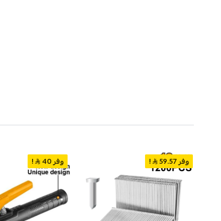
وفر 59.57
!
وفر 40
!