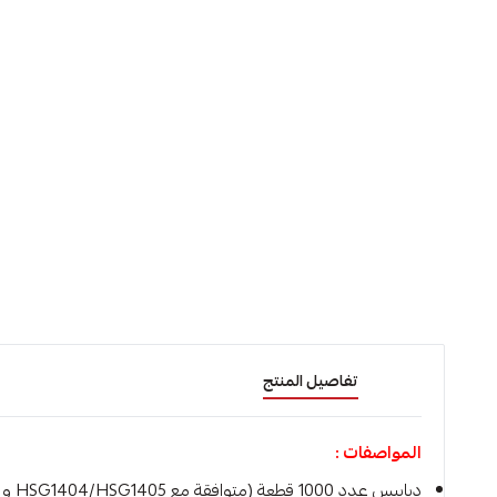
تفاصيل المنتج
المواصفات :
دبابيس عدد 1000 قطعة (متوافقة مع HSG1404/HSG1405 و HSG1406)