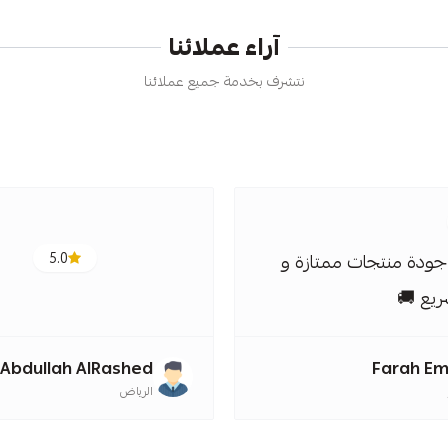
آراء عملائنا
نتشرف بخدمة جميع عملائنا
ودة منتجات ممتازة و
5.0
يع 🚚
Abdullah AlRashed
Farah E
الرياض