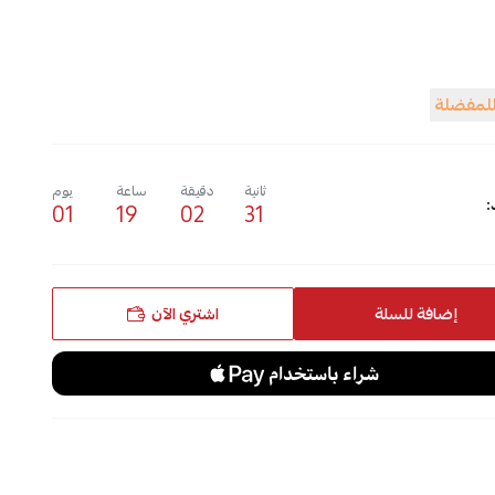
للمفضلة
ثانية
دقيقة
ساعة
يوم
:
01
19
02
30
إضافة للسلة
اشتري الآن