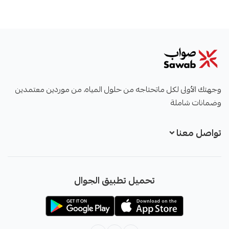
صواب
وجهتك الأولى لكل ماتحتاجه من حلول المياه، من موردين معتمدين
وضمانات شاملة
تواصل معنا
+966551051968
تحميل تطبيق الجوال
+966551051968
info@sawab.app