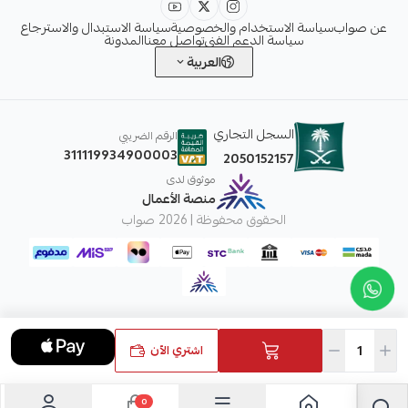
عن صواب
سياسة الاستخدام والخصوصية
سياسة الاستبدال والاسترجاع
سياسة الدعم الفني
تواصل معنا
المدونة
العربية
السجل التجاري
الرقم الضريبي
311119934900003
2050152157
موثوق لدى
منصة الأعمال
الحقوق محفوظة | 2026
صواب
اشتري الآن
0