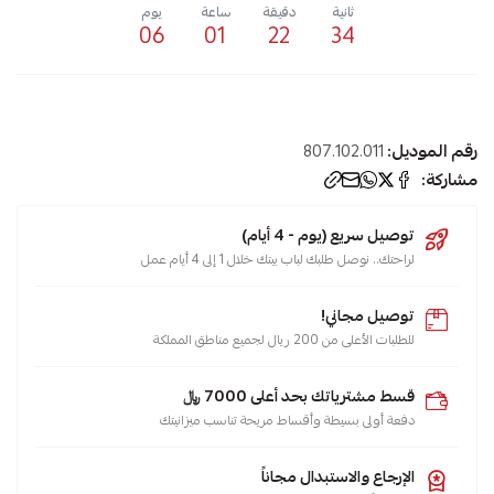
ثانية
دقيقة
ساعة
يوم
06
01
22
34
الوسوم:
رقم الموديل:
807.102.011
كهرباء
مشاركة:
,
توصيل سريع (يوم - 4 أيام)
صواب
لراحتك.. نوصل طلبك لباب بيتك خلال 1 إلى 4 أيام عمل
,
شباك
توصيل مجاني!
,
للطلبات الأعلى من 200 ريال لجميع مناطق المملكة
سبليت
,
قسط مشترياتك بحد أعلى 7000 ﷼
مكيفات
دفعة أولى بسيطة وأقساط مريحة تناسب ميزانيتك
,
دفايات
الإرجاع والاستبدال مجاناً