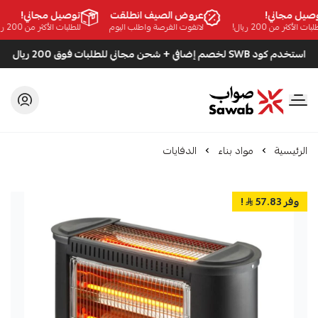
عروض الصيف انطلقت
توص
لاتفوت الفرصة واطلب اليوم
للطلبات
دم كود SWB لخصم إضافي + شحن مجاني للطلبات فوق 200 ريال
صواب
الرئيسية
مواد بناء
الدفايات
وفر 57.83
!