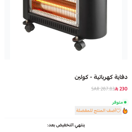
دفاية كهربائية - كولين
287.83 SAR
230
متوفر
أضف المنتج للمفضلة
ينتهي التخفيض بعد: