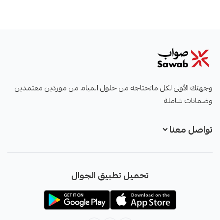
صواب
وجهتك الأولى لكل ماتحتاجه من حلول المياه، من موردين معتمدين
وضمانات شاملة
تواصل معنا
+966551051968
تحميل تطبيق الجوال
+966551051968
info@sawab.app