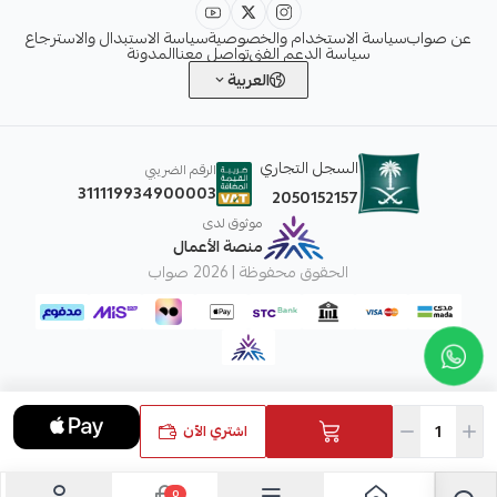
عن صواب
سياسة الاستخدام والخصوصية
سياسة الاستبدال والاسترجاع
سياسة الدعم الفني
تواصل معنا
المدونة
العربية
السجل التجاري
الرقم الضريبي
311119934900003
2050152157
موثوق لدى
منصة الأعمال
الحقوق محفوظة | 2026
صواب
اشتري الآن
0