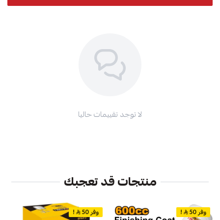
لا توجد تقييمات حاليا
منتجات قد تعجبك
وفر 50
!
وفر 50
!