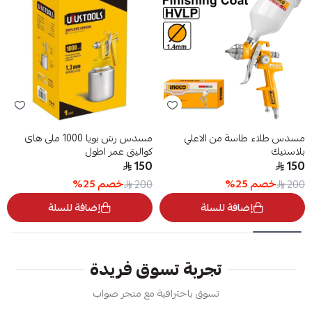
مسدس طلاء طاسة من الاعلي
مسدس رش بويا 1000 ملى هاى
بلاستيك
كواليتى عمر اطول
150
150
خصم
25
%
خصم
25
%
200
200
إضافة للسلة
إضافة للسلة
تجربة تسوق فريدة
تسوق باحترافية مع متجر صواب