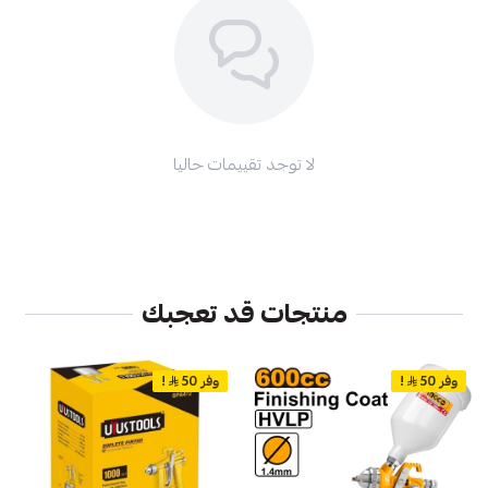
لا توجد تقييمات حاليا
منتجات قد تعجبك
وفر 50
!
وفر 50
!