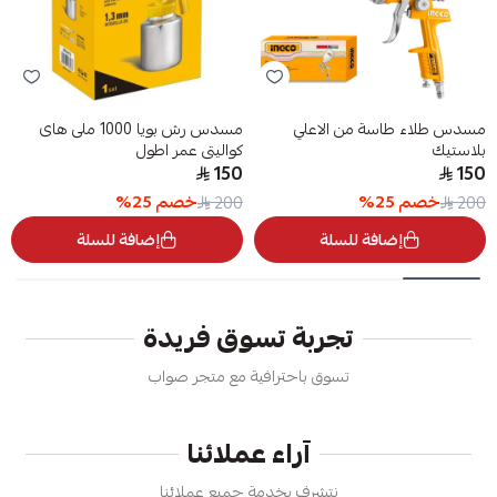
مسدس طلاء طاسة من الاعلي
مسدس رش بويا 1000 ملى هاى
بلاستيك
كواليتى عمر اطول
150
150
خصم
25
%
خصم
25
%
200
200
إضافة للسلة
إضافة للسلة
تجربة تسوق فريدة
تسوق باحترافية مع متجر صواب
آراء عملائنا
نتشرف بخدمة جميع عملائنا