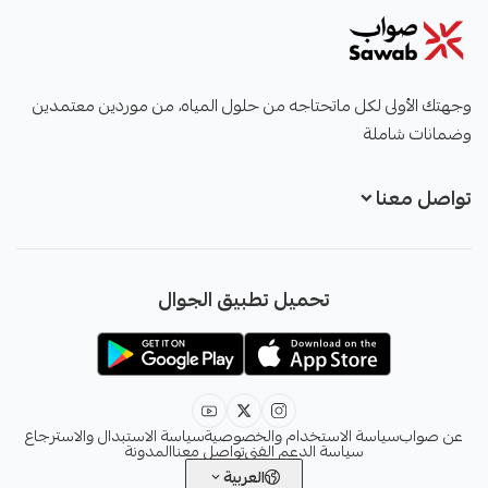
صواب
وجهتك الأولى لكل ماتحتاجه من حلول المياه، من موردين معتمدين
وضمانات شاملة
تواصل معنا
+966551051968
تحميل تطبيق الجوال
+966551051968
info@sawab.app
عن صواب
سياسة الاستخدام والخصوصية
سياسة الاستبدال والاسترجاع
سياسة الدعم الفني
تواصل معنا
المدونة
العربية